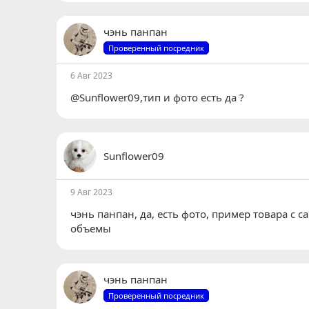
чэнь панпан
Проверенный посредник
6 Авг 2023
@Sunflower09,тип и фото есть да ?
Sunflower09
9 Авг 2023
чэнь панпан
, да, есть фото, пример товара с 
объемы
чэнь панпан
Проверенный посредник