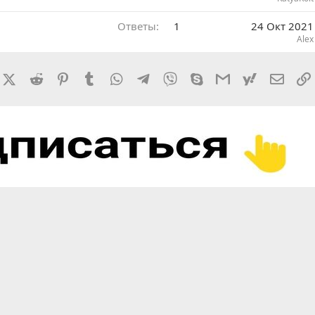
Ответы
1
24 Окт 2021
Alex
rnal
acebook
X (Twitter)
Reddit
Pinterest
Tumblr
WhatsApp
Telegram
Viber
Skype
Gmail
yahoomail
Элект