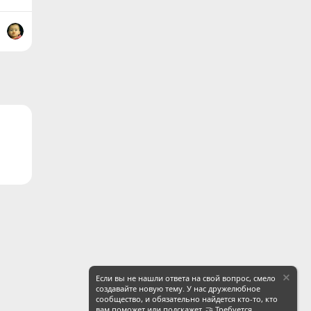
ронная почта
Ссылка
Если вы не нашли ответа на свой вопрос, смело
создавайте новую тему. У нас дружелюбное
сообщество, и обязательно найдется кто-то, кто
вам поможет или подскажет. 🤝 Требуется