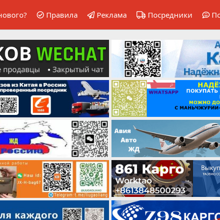
нового?
Правила
Реклама
Посредники
П