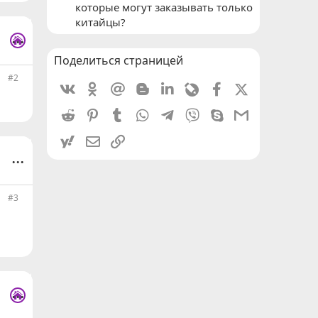
которые могут заказывать только
китайцы?
...
Поделиться страницей
#2
Vkontakte
Odnoklassniki
Mail.ru
Blogger
Linkedin
Livejournal
Facebook
X (Twitter)
Reddit
Pinterest
Tumblr
WhatsApp
Telegram
Viber
Skype
Gmail
yahoomail
Электронная почта
Ссылка
...
#3
...