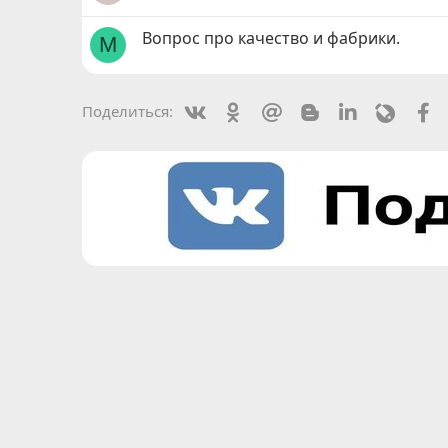
Вопрос про качество и фабрики.
M
Vkontakte
Odnoklassniki
Mail.ru
Blogger
Linkedin
Livejou
F
Поделиться: