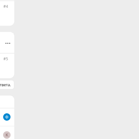
#4
...
#5
твета.
K