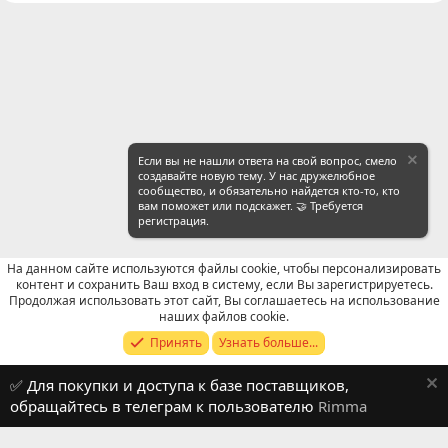
Если вы не нашли ответа на свой вопрос, смело
создавайте новую тему. У нас дружелюбное
сообщество, и обязательно найдется кто-то, кто
вам поможет или подскажет. 🤝 Требуется
регистрация.
На данном сайте используются файлы cookie, чтобы персонализировать
контент и сохранить Ваш вход в систему, если Вы зарегистрируетесь.
Продолжая использовать этот сайт, Вы соглашаетесь на использование
Продавцы (контакты) WeChat
наших файлов cookie.
Принять
Узнать больше...
Russian (RU)
✅ Для покупки и доступа к базе поставщиков,
Обратная связь
Условия и правила
обращайтесь в телеграм к пользователю
Rimma
Политика конфиденциальности
Помощь
R
S
S