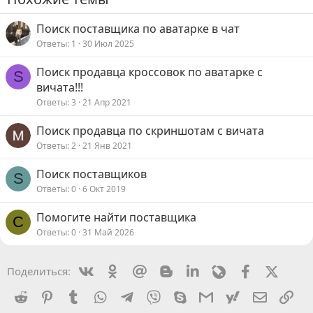
Поиск поставщика по аватарке в чат
Ответы
1
30 Июл 2025
Поиск продавца кроссовок по аватарке с
S
вичата!!!
Ответы
3
21 Апр 2021
Поиск продавца по скриншотам с вичата
Ответы
2
21 Янв 2021
Поиск поставщиков
S
Ответы
0
6 Окт 2019
Помогите найти поставщика
C
Ответы
0
31 Май 2026
Vkontakte
Odnoklassniki
Mail.ru
Blogger
Linkedin
Livejournal
Facebook
X (Twit
Поделиться:
Reddit
Pinterest
Tumblr
WhatsApp
Telegram
Viber
Skype
Gmail
yahoomail
Электро
Сс