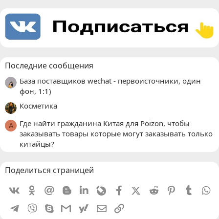
Последние сообщения
База поставщиков wechat - первоисточники, один
фон, 1:1)
Косметика
Где найти гражданина Китая для Poizon, чтобы
A
заказывать товары которые могут заказывать только
китайцы?
Поделиться страницей
Vkontakte
Odnoklassniki
Mail.ru
Blogger
Linkedin
Livejournal
Facebook
X (Twitter)
Reddit
Pinterest
Tumblr
W
Telegram
Viber
Skype
Gmail
yahoomail
Электронная почта
Ссылка