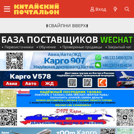
Вход
⬆️СВАЙПНИ ВВЕРХ⬆️