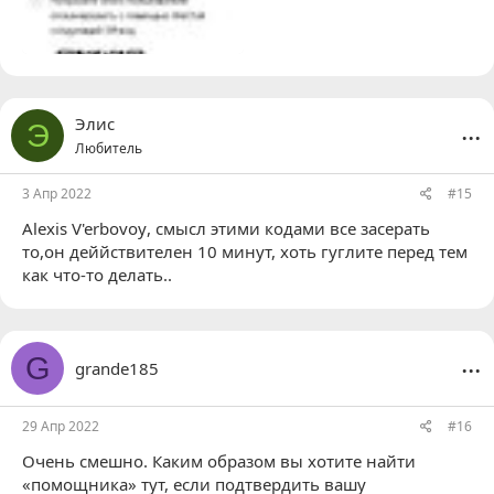
...
Элис
Э
Любитель
3 Апр 2022
#15
Alexis V'erbovoy
, смысл этими кодами все засерать
то,он деййствителен 10 минут, хоть гуглите перед тем
как что-то делать..
...
G
grande185
29 Апр 2022
#16
Очень смешно. Каким образом вы хотите найти
«помощника» тут, если подтвердить вашу