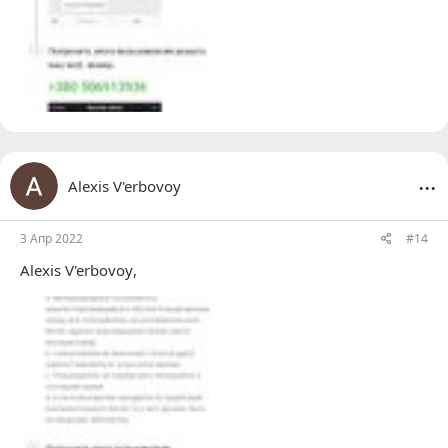
...
Alexis V'erbovoy
3 Апр 2022
#14
Alexis V'erbovoy
,