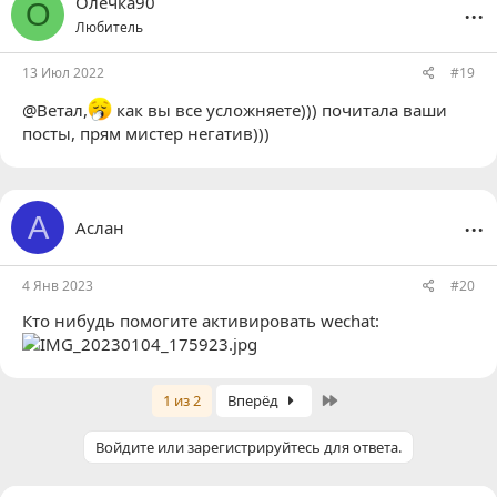
...
Олечка90
О
Любитель
13 Июл 2022
#19
@Ветал,
как вы все усложняете))) почитала ваши
посты, прям мистер негатив)))
...
А
Аслан
4 Янв 2023
#20
Кто нибудь помогите активировать wechat:
Last
1 из 2
Вперёд
Войдите или зарегистрируйтесь для ответа.