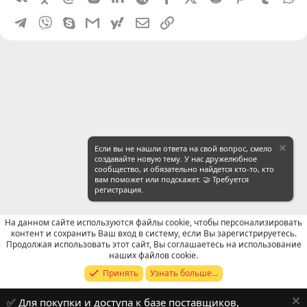
Telegram
Viber
Skype
Gmail
yahoomail
Электронная почта
Ссылка
Если вы не нашли ответа на свой вопрос, смело
создавайте новую тему. У нас дружелюбное
сообщество, и обязательно найдется кто-то, кто
вам поможет или подскажет. 🤝 Требуется
регистрация.
На данном сайте используются файлы cookie, чтобы персонализировать
контент и сохранить Ваш вход в систему, если Вы зарегистрируетесь.
Продолжая использовать этот сайт, Вы соглашаетесь на использование
WeChat: Общие вопросы
наших файлов cookie.
Принять
Узнать больше...
Russian (RU)
✅ Для покупки и доступа к базе поставщиков,
Обратная связь
Условия и правила