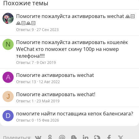
Похожие темы
Помогите пожалуйста активировать wechat 🙏🏻
🙏🏻🙏🏻
Ответы
9
27 Сен 2023
Помогите пожалуйста активировать кошелёк
N
WeChat кто поможет скину 100р на номер
телефона!!!!
Ответы
7
9 Окт 2019
Помогите активировать wechat
A
Ответы
13
12 Авг 2022
Помогите активировать wechat!
J
Ответы
1
23 Май 2019
помогите найти поставщика кепок баленсиага?
D
Ответы
0
15 Фев 2026
Vkontakte
Odnoklassniki
Mail.ru
Blogger
Linkedin
Livejournal
Facebook
X (Twit
Поделиться: