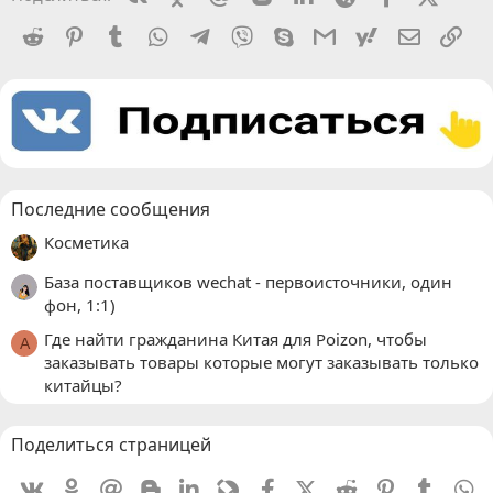
Reddit
Pinterest
Tumblr
WhatsApp
Telegram
Viber
Skype
Gmail
yahoomail
Электро
Сс
Последние сообщения
Косметика
База поставщиков wechat - первоисточники, один
фон, 1:1)
Где найти гражданина Китая для Poizon, чтобы
A
заказывать товары которые могут заказывать только
китайцы?
Поделиться страницей
Vkontakte
Odnoklassniki
Mail.ru
Blogger
Linkedin
Livejournal
Facebook
X (Twitter)
Reddit
Pinterest
Tumblr
W