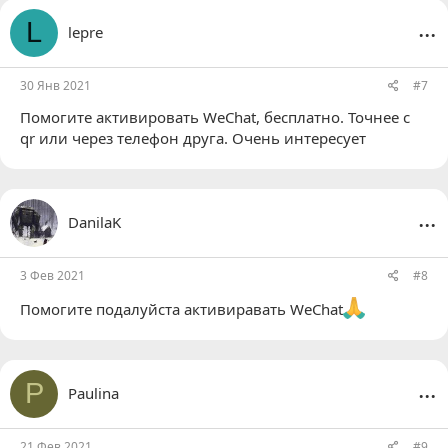
...
L
lepre
30 Янв 2021
#7
Помогите активировать WeChat, бесплатно. Точнее с
qr или через телефон друга. Очень интересует
...
DanilaK
3 Фев 2021
#8
Помогите подалуйста активиравать WeChat
...
P
Paulina
21 Фев 2021
#9