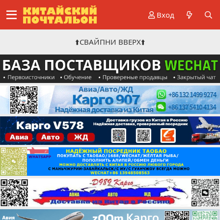
Вход
⬆️СВАЙПНИ ВВЕРХ⬆️