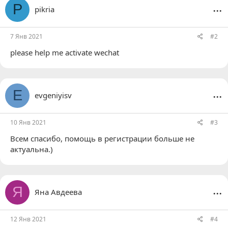
ц
...
P
pikria
и
и
:
7 Янв 2021
#2
please help me activate wechat
...
E
evgeniyisv
10 Янв 2021
#3
Всем спасибо, помощь в регистрации больше не
актуальна.)
...
Я
Яна Авдеева
12 Янв 2021
#4