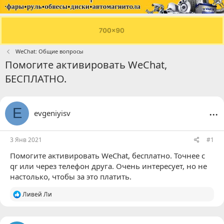
WeChat: Общие вопросы
Помогите активировать WeChat,
БЕСПЛАТНО.
...
E
evgeniyisv
3 Янв 2021
#1
Помогите активировать WeChat, бесплатно. Точнее с
qr или через телефон друга. Очень интересует, но не
настолько, чтобы за это платить.
Р
Ливей Ли
е
а
к