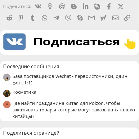
Vkontakte
Odnoklassniki
Mail.ru
Blogger
Linkedin
Livejournal
Facebook
X (Twit
Поделиться:
Reddit
Pinterest
Tumblr
WhatsApp
Telegram
Viber
Skype
Gmail
yahoomail
Электро
Сс
Последние сообщения
База поставщиков wechat - первоисточники, один
фон, 1:1)
Косметика
Где найти гражданина Китая для Poizon, чтобы
A
заказывать товары которые могут заказывать только
китайцы?
Поделиться страницей