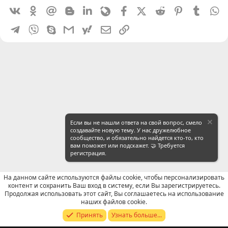
Vkontakte
Odnoklassniki
Mail.ru
Blogger
Linkedin
Livejournal
Facebook
X (Twitter)
Reddit
Pinterest
Tumblr
W
Telegram
Viber
Skype
Gmail
yahoomail
Электронная почта
Ссылка
Если вы не нашли ответа на свой вопрос, смело
создавайте новую тему. У нас дружелюбное
сообщество, и обязательно найдется кто-то, кто
вам поможет или подскажет. 🤝 Требуется
регистрация.
На данном сайте используются файлы cookie, чтобы персонализировать
контент и сохранить Ваш вход в систему, если Вы зарегистрируетесь.
Продолжая использовать этот сайт, Вы соглашаетесь на использование
WeChat: Поиск
наших файлов cookie.
Принять
Узнать больше...
Russian (RU)