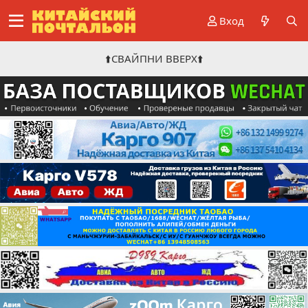
Вход
⬆️СВАЙПНИ ВВЕРХ⬆️