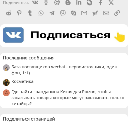
Vkontakte
Odnoklassniki
Mail.ru
Blogger
Linkedin
Livejournal
Facebook
X (Twit
Поделиться:
Reddit
Pinterest
Tumblr
WhatsApp
Telegram
Viber
Skype
Gmail
yahoomail
Электро
Сс
Последние сообщения
База поставщиков wechat - первоисточники, один
фон, 1:1)
Косметика
Где найти гражданина Китая для Poizon, чтобы
A
заказывать товары которые могут заказывать только
китайцы?
Поделиться страницей