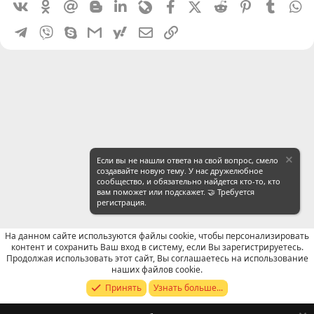
Vkontakte
Odnoklassniki
Mail.ru
Blogger
Linkedin
Livejournal
Facebook
X (Twitter)
Reddit
Pinterest
Tumblr
W
Telegram
Viber
Skype
Gmail
yahoomail
Электронная почта
Ссылка
Если вы не нашли ответа на свой вопрос, смело
создавайте новую тему. У нас дружелюбное
сообщество, и обязательно найдется кто-то, кто
вам поможет или подскажет. 🤝 Требуется
регистрация.
На данном сайте используются файлы cookie, чтобы персонализировать
контент и сохранить Ваш вход в систему, если Вы зарегистрируетесь.
Продолжая использовать этот сайт, Вы соглашаетесь на использование
WeChat: Общие вопросы
наших файлов cookie.
Принять
Узнать больше...
Russian (RU)