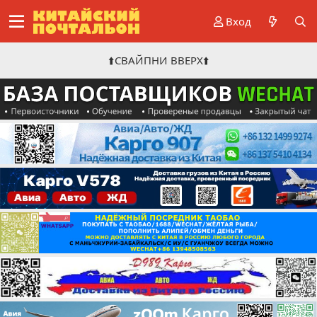
Вход
⬆️СВАЙПНИ ВВЕРХ⬆️