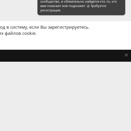
сообщество, и обязательно найдется кто-то, кто
вам поможет или подскажет. 🤝 Требуется
регистрация.
д в систему, если Вы зарегистрируетесь.
х файлов cookie.
равила
Политика конфиденциальности
Помощь
R
S
S