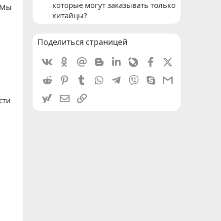
которые могут заказывать только
 Мы
китайцы?
Поделиться страницей
Vkontakte
Odnoklassniki
Mail.ru
Blogger
Linkedin
Livejournal
Facebook
X (Twitter)
Reddit
Pinterest
Tumblr
WhatsApp
Telegram
Viber
Skype
Gmail
yahoomail
Электронная почта
Ссылка
сти