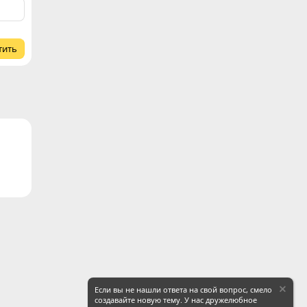
тить
ронная почта
Ссылка
Если вы не нашли ответа на свой вопрос, смело
создавайте новую тему. У нас дружелюбное