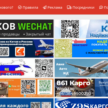
нового?
Правила
Реклама
Посредники
П