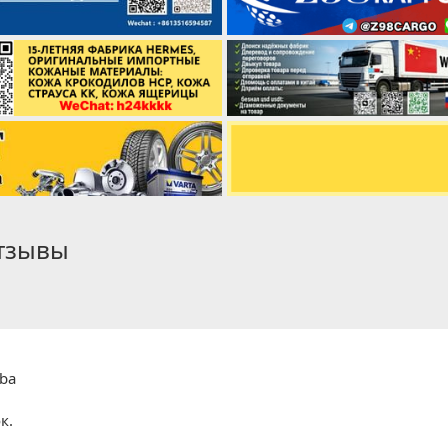
отзывы
iba
к.