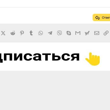
Отве
rnal
acebook
X (Twitter)
Reddit
Pinterest
Tumblr
WhatsApp
Telegram
Viber
Skype
Gmail
yahoomail
Элект