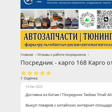
Главная
Отзывы о работе посредников
Посредник - карго 168 Карго 
5
.
1 Оценка
0
0
14 Авг 2023
з
Доставка из Китая / Посредник Taobao Tmall Al
в
ё
з
Выкуп товаров с китайских интернет-площадо
д