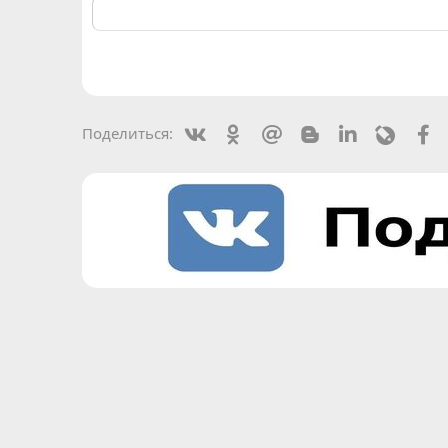
Vkontakte
Odnoklassniki
Mail.ru
Blogger
Linkedin
Livejou
F
Поделиться: