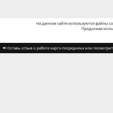
На данном сайте используются файлы coo
Продолжая испол
Главная
Отзывы о работе посредников
📢 Оставь отзыв о работе карго-посредника или посмотр
Russian (RU)