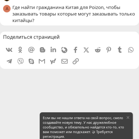
Где найти гражданина Китая для Poizon, чтобы
A
заказывать товары которые могут заказывать только
китайцы?
Поделиться страницей
Vkontakte
Odnoklassniki
Mail.ru
Blogger
Linkedin
Livejournal
Facebook
X (Twitter)
Reddit
Pinterest
Tumblr
W
Telegram
Viber
Skype
Gmail
yahoomail
Электронная почта
Ссылка
Если вы не нашли ответа на свой вопрос, смело
создавайте новую тему. У нас дружелюбное
сообщество, и обязательно найдется кто-то, кто
вам поможет или подскажет. 🤝 Требуется
регистрация.