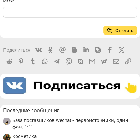
Имя
Ответить
Vkontakte
Odnoklassniki
Mail.ru
Blogger
Linkedin
Livejournal
Facebook
X (Twit
Поделиться:
Reddit
Pinterest
Tumblr
WhatsApp
Telegram
Viber
Skype
Gmail
yahoomail
Электро
Сс
Последние сообщения
База поставщиков wechat - первоисточники, один
фон, 1:1)
Косметика