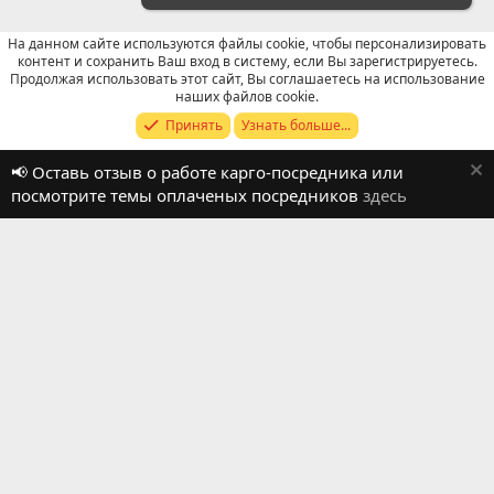
На данном сайте используются файлы cookie, чтобы персонализировать
контент и сохранить Ваш вход в систему, если Вы зарегистрируетесь.
Продолжая использовать этот сайт, Вы соглашаетесь на использование
Отзывы о работе посредников
наших файлов cookie.
Принять
Узнать больше...
Russian (RU)
📢 Оставь отзыв о работе карго-посредника или
Обратная связь
Условия и правила
посмотрите темы оплаченых посредников
здесь
Политика конфиденциальности
Помощь
R
S
S