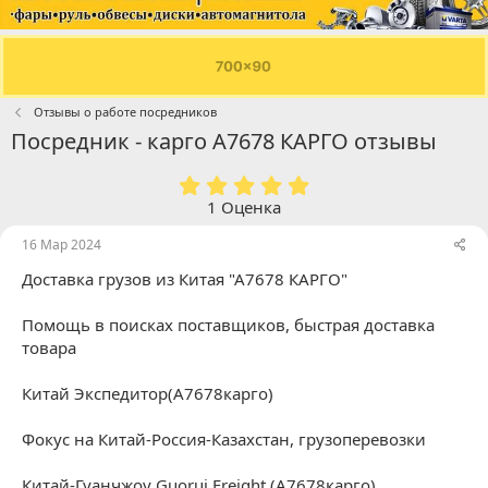
Отзывы о работе посредников
Посредник - карго А7678 КАРГО отзывы
5
.
1 Оценка
0
0
16 Мар 2024
з
Доставка грузов из Китая "А7678 КАРГО"
в
ё
з
Помощь в поисках поставщиков, быстрая доставка
д
товара
Китай Экспедитор(A7678карго)
Фокус на Китай-Россия-Казахстан, грузоперевозки
Китай-Гуанчжоу Guorui Freight (A7678карго)