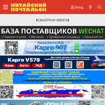
Вход
⬆️СВАЙПНИ ВВЕРХ⬆️