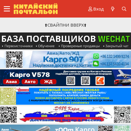
Вход
⬆️СВАЙПНИ ВВЕРХ⬆️