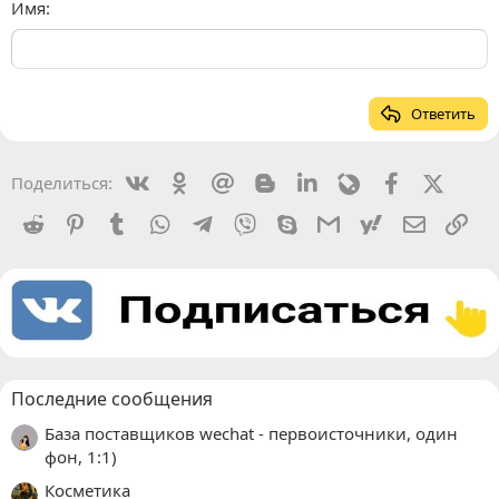
Имя
Ответить
Vkontakte
Odnoklassniki
Mail.ru
Blogger
Linkedin
Livejournal
Facebook
X (Twit
Поделиться:
Reddit
Pinterest
Tumblr
WhatsApp
Telegram
Viber
Skype
Gmail
yahoomail
Электро
Сс
Последние сообщения
База поставщиков wechat - первоисточники, один
фон, 1:1)
Косметика