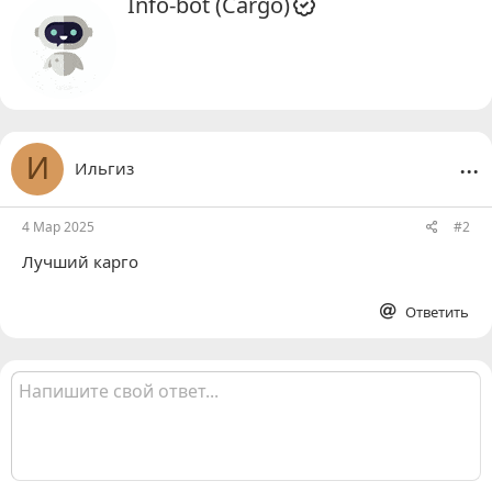
Info-bot (Cargo)
в
т
о
р
...
И
Ильгиз
4 Мар 2025
#2
Лучший карго
Ответить