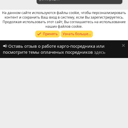
На данном сайте используются файлы cookie, чтобы персонализировать
контент и сохранить Ваш вход в систему, если Вы зарегистрируетесь.
Продолжая использовать этот сайт, Вы соглашаетесь на использование
Отзывы о работе посредников
наших файлов cookie.
Принять
Узнать больше...
Russian (RU)
📢 Оставь отзыв о работе карго-посредника или
Обратная связь
Условия и правила
посмотрите темы оплаченых посредников
здесь
Политика конфиденциальности
Помощь
R
S
S