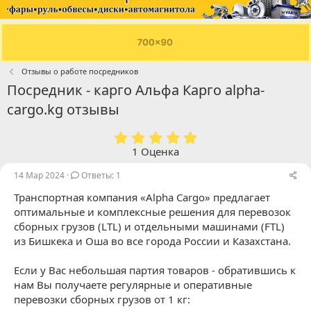
Отзывы о работе посредников
Посредник - карго Альфа Карго alpha-
cargo.kg отзывы
5
.
1 Оценка
0
0
14 Мар 2024
Ответы: 1
з
Транспортная компания «Alpha Cargo» предлагает
в
ё
оптимальные и комплексные решения для перевозок
з
сборных грузов (LTL) и отдельными машинами (FTL)
д
из Бишкека и Оша во все города России и Казахстана.
Если у Вас небольшая партия товаров - обратившись к
нам Вы получаете регулярные и оперативные
перевозки сборных грузов от 1 кг: