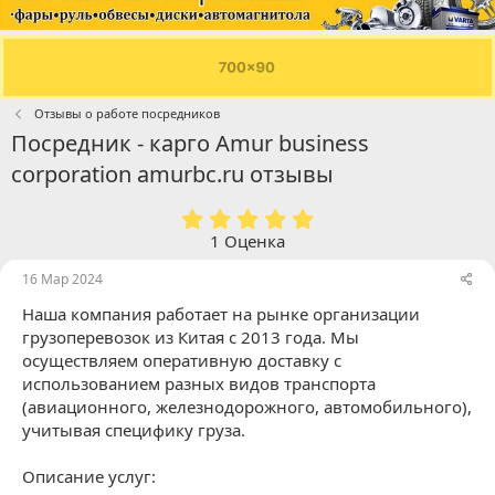
Отзывы о работе посредников
Посредник - карго Amur business
corporation amurbc.ru отзывы
5
.
1 Оценка
0
0
16 Мар 2024
з
Наша компания работает на рынке организации
в
ё
грузоперевозок из Китая с 2013 года. Мы
з
осуществляем оперативную доставку с
д
использованием разных видов транспорта
(авиационного, железнодорожного, автомобильного),
учитывая специфику груза.
Описание услуг: