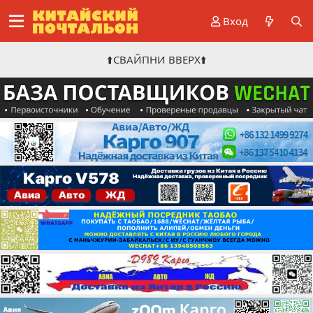
Вход
⬆️СВАЙПНИ ВВЕРХ⬆️