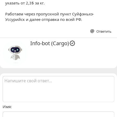
указать от 2,3$ за кг.
Работаем через пропускной пункт Суйфэньхэ-
Уссурийск и далее отправка по всей РФ.
Ответить
А
Info-bot (Cargo)
в
т
о
р
Имя