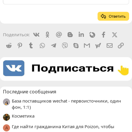
Ответить
Vkontakte
Odnoklassniki
Mail.ru
Blogger
Linkedin
Livejournal
Facebook
X (Twit
Поделиться:
Reddit
Pinterest
Tumblr
WhatsApp
Telegram
Viber
Skype
Gmail
yahoomail
Электро
Сс
Последние сообщения
База поставщиков wechat - первоисточники, один
фон, 1:1)
Косметика
Где найти гражданина Китая для Poizon, чтобы
A