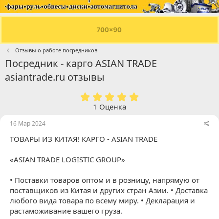
Отзывы о работе посредников
Посредник - карго ASIAN TRADE
asiantrade.ru отзывы
5
.
1 Оценка
0
0
16 Мар 2024
з
ТОВАРЫ ИЗ КИТАЯ! КАРГО - ASIAN TRADE
в
ё
з
«ASIAN TRADE LOGISTIC GROUP»
д
• Поставки товаров оптом и в розницу, напрямую от
поставщиков из Китая и других стран Азии. • Доставка
любого вида товара по всему миру. • Декларация и
растаможивание вашего груза.