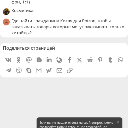
фон, 1:1)
Косметика
Где найти гражданина Китая для Poizon, чтобы
A
заказывать товары которые могут заказывать только
китайцы?
Поделиться страницей
Vkontakte
Odnoklassniki
Mail.ru
Blogger
Linkedin
Livejournal
Facebook
X (Twitter)
Reddit
Pinterest
Tumblr
W
Telegram
Viber
Skype
Gmail
yahoomail
Электронная почта
Ссылка
Если вы не нашли ответа на свой вопрос, смело
создавайте новую тему. У нас дружелюбное