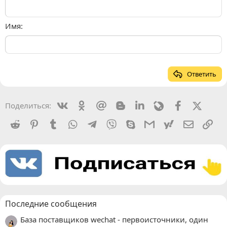
Имя
Ответить
Vkontakte
Odnoklassniki
Mail.ru
Blogger
Linkedin
Livejournal
Facebook
X (Twit
Поделиться:
Reddit
Pinterest
Tumblr
WhatsApp
Telegram
Viber
Skype
Gmail
yahoomail
Электро
Сс
Последние сообщения
База поставщиков wechat - первоисточники, один