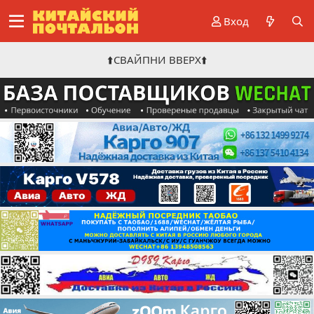
Вход
⬆️СВАЙПНИ ВВЕРХ⬆️