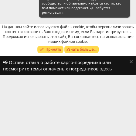
сообщество, и обязательно найдется кто-то, кто
вам поможет или подскажет. 🤝 Требуется
регистрация.
На данном сайте используются файлы cookie, чтобы персонализировать
контент и сохранить Ваш вход в систему, если Вы зарегистрируетесь.
Продолжая использовать этот сайт, Вы соглашаетесь на использование
Отзывы о работе посредников
наших файлов cookie.
Принять
Узнать больше...
Russian (RU)
📢 Оставь отзыв о работе карго-посредника или
Обратная связь
Условия и правила
посмотрите темы оплаченых посредников
здесь
Политика конфиденциальности
Помощь
R
S
S