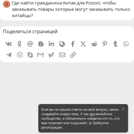
Где найти гражданина Китая для Poizon, чтобы
A
заказывать товары которые могут заказывать только
китайцы?
Поделиться страницей
Vkontakte
Odnoklassniki
Mail.ru
Blogger
Linkedin
Livejournal
Facebook
X (Twitter)
Reddit
Pinterest
Tumblr
W
Telegram
Viber
Skype
Gmail
yahoomail
Электронная почта
Ссылка
Если вы не нашли ответа на свой вопрос, смело
создавайте новую тему. У нас дружелюбное
сообщество, и обязательно найдется кто-то, кто
вам поможет или подскажет. 🤝 Требуется
регистрация.