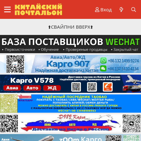
Вход
⬆️СВАЙПНИ ВВЕРХ⬆️