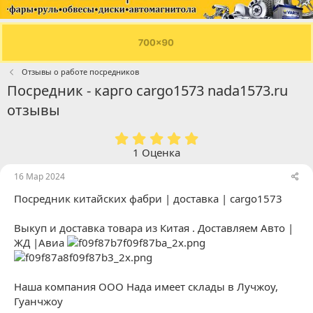
Отзывы о работе посредников
Посредник - карго cargo1573 nada1573.ru
отзывы
5
.
1 Оценка
0
0
16 Мар 2024
з
Посредник китайских фабри | доставка | cargo1573
в
ё
з
Выкуп и доставка товара из Китая . Доставляем Авто |
д
ЖД |Авиа
Наша компания ООО Нада имеет склады в Лучжоу,
Гуанчжоу