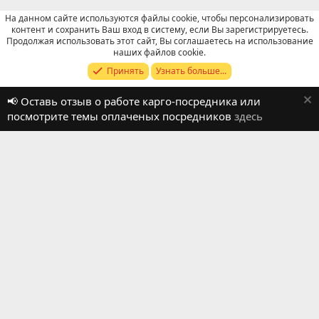
На данном сайте используются файлы cookie, чтобы персонализировать
контент и сохранить Ваш вход в систему, если Вы зарегистрируетесь.
Продолжая использовать этот сайт, Вы соглашаетесь на использование
Отзывы о работе посредников
наших файлов cookie.
Принять
Узнать больше...
Russian (RU)
📢 Оставь отзыв о работе карго-посредника или
Обратная связь
Условия и правила
посмотрите темы оплаченых посредников
здесь
Политика конфиденциальности
Помощь
R
S
S