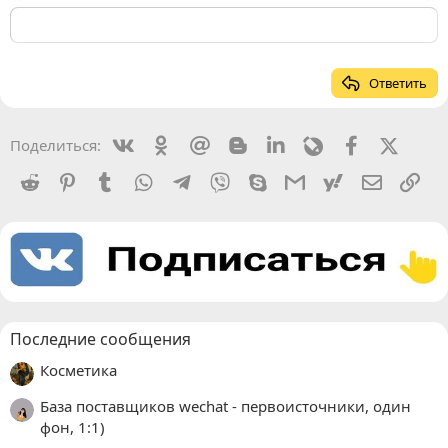
Ответить
Vkontakte
Odnoklassniki
Mail.ru
Blogger
Linkedin
Livejournal
Facebook
X (Twit
Поделиться:
Reddit
Pinterest
Tumblr
WhatsApp
Telegram
Viber
Skype
Gmail
yahoomail
Электро
Сс
Последние сообщения
Косметика
База поставщиков wechat - первоисточники, один
фон, 1:1)