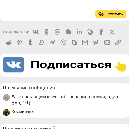
Ответить
Vkontakte
Odnoklassniki
Mail.ru
Blogger
Linkedin
Livejournal
Facebook
X (Twit
Поделиться:
Reddit
Pinterest
Tumblr
WhatsApp
Telegram
Viber
Skype
Gmail
yahoomail
Электро
Сс
Последние сообщения
База поставщиков wechat - первоисточники, один
фон, 1:1)
Косметика
Поделиться страницей