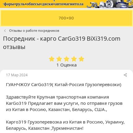
Отзывы о работе посредников
Посредник - карго CarGo319 BiXi319.com
отзывы
5
.
1 Оценка
0
0
17 Мар 2024
з
ГУАНЧЖОУ CarGo319( Китай-Россия Грузоперевозки)
в
ё
з
Здравствуйте Крупная транспортная компания
д
KarGo319 Предлагает вам услуги, по отправке грузов
из Китая в Россию, Казахстан, Беларусь, США.,
Карго319 Грузоперевозка из Китая в Россию, Украину,
Беларусь, Казахстан ,Туркменистан!