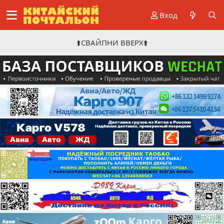
Вход
⬆️СВАЙПНИ ВВЕРХ⬆️