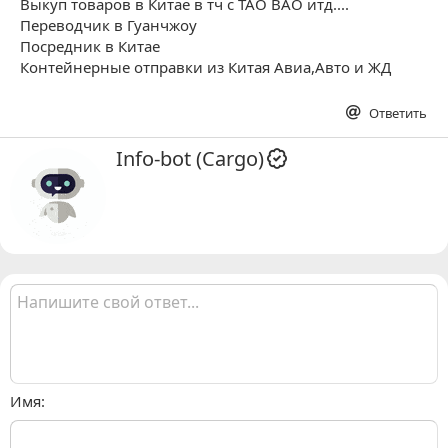
Выкуп товаров в Китае в тч с TAO BAO итд....
Переводчик в Гуанчжоу
Посредник в Китае
Контейнерные отправки из Китая Авиа,Авто и ЖД
Ответить
А
Info-bot (Cargo)
в
т
о
р
Имя