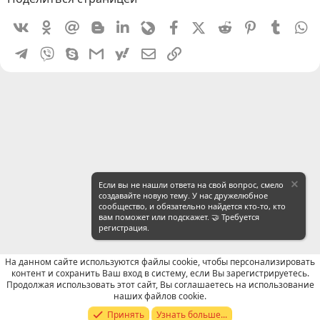
Vkontakte
Odnoklassniki
Mail.ru
Blogger
Linkedin
Livejournal
Facebook
X (Twitter)
Reddit
Pinterest
Tumblr
W
Telegram
Viber
Skype
Gmail
yahoomail
Электронная почта
Ссылка
Если вы не нашли ответа на свой вопрос, смело
создавайте новую тему. У нас дружелюбное
сообщество, и обязательно найдется кто-то, кто
вам поможет или подскажет. 🤝 Требуется
регистрация.
На данном сайте используются файлы cookie, чтобы персонализировать
контент и сохранить Ваш вход в систему, если Вы зарегистрируетесь.
Продолжая использовать этот сайт, Вы соглашаетесь на использование
Отзывы о работе посредников
наших файлов cookie.
Принять
Узнать больше...