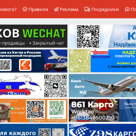
нового?
Правила
Реклама
Посредники
П