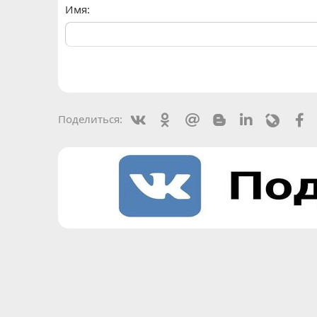
Имя
Vkontakte
Odnoklassniki
Mail.ru
Blogger
Linkedin
Livejou
F
Поделиться: