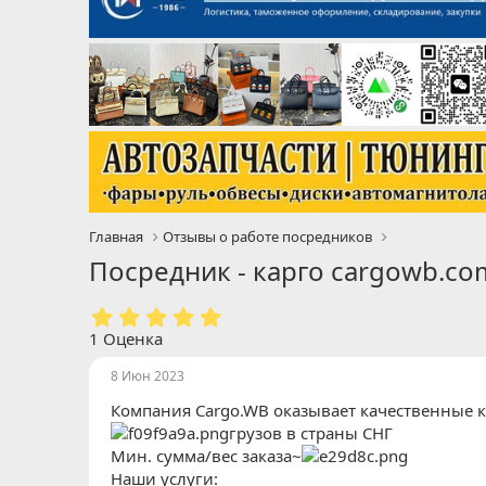
Главная
Отзывы о работе посредников
Посредник - карго cargowb.c
5
.
1 Оценка
0
0
8 Июн 2023
з
Компания Cargo.WB оказывает качественные 
в
ё
грузов в страны СНГ
з
Мин. сумма/вес заказа~
д
Наши услуги: