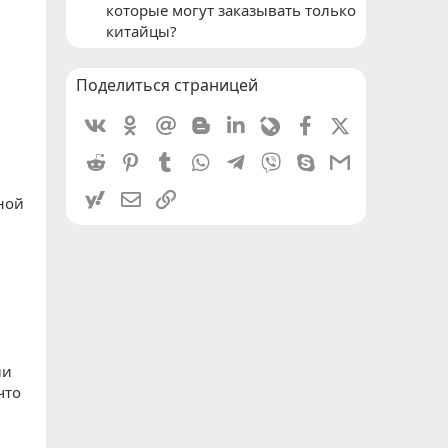
которые могут заказывать только
китайцы?
Поделиться страницей
Vkontakte
Odnoklassniki
Mail.ru
Blogger
Linkedin
Livejournal
Facebook
X (Twitter)
Reddit
Pinterest
Tumblr
WhatsApp
Telegram
Viber
Skype
Gmail
yahoomail
Электронная почта
Ссылка
рной
ли
что