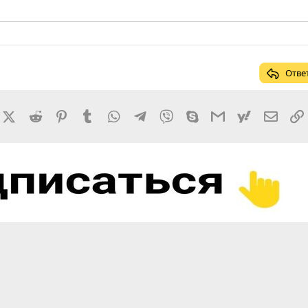
Отве
rnal
acebook
X (Twitter)
Reddit
Pinterest
Tumblr
WhatsApp
Telegram
Viber
Skype
Gmail
yahoomail
Элект