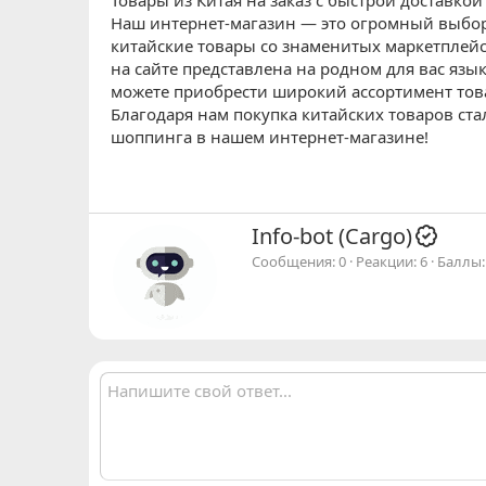
Товары из Китая на заказ с быстрой доставкой
Наш интернет-магазин — это огромный выбор
китайские товары со знаменитых маркетплейсо
на сайте представлена на родном для вас язы
можете приобрести широкий ассортимент това
Благодаря нам покупка китайских товаров ста
шоппинга в нашем интернет-магазине!
А
Info-bot (Cargo)
в
Сообщения
0
Реакции
6
Баллы
т
о
р