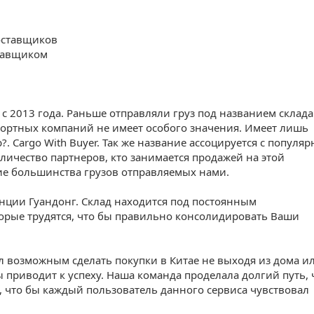
оставщиков
тавщиком
с 2013 года. Раньше отправляли груз под названием склада
спортных компаний не имеет особого значения. Имеет лишь
. Cargo With Buyer. Так же название ассоцируется с популя
оличество партнеров, кто занимается продажей на этой
ие большинства грузов отправляемых нами.
нции Гуандонг. Склад находится под постоянным
орые трудятся, что бы правильно консолидировать Ваши
ал возможным сделать покупки в Китае не выходя из дома и
 приводит к успеху. Наша команда проделала долгий путь, 
, что бы каждый пользователь данного сервиса чувствовал