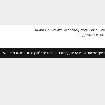
На данном сайте используются файлы coo
Продолжая испол
Главная
Отзывы о работе посредников
📢 Оставь отзыв о работе карго-посредника или посмотр
Russian (RU)