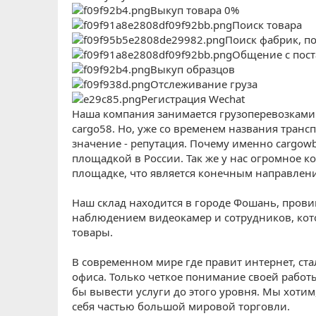
Выкуп товара 0%
Поиск товара
Поиск фабрик, п
Общение с пос
Выкуп образцов
Отслеживание груза
Регистрация Wechat
Наша компания занимается грузоперевозками 
cargo58. Но, уже со временем названия тран
значение - репутация. Почему именно cargowb?
площадкой в России. Так же у нас огромное к
площадке, что является конечным направлен
Наш склад находится в городе Фошань, прови
наблюдением видеокамер и сотрудников, кот
товары.
В современном мире где правит интернет, ст
офиса. Только четкое понимание своей работы
бы вывести услуги до этого уровня. Мы хотим
себя частью большой мировой торговли.