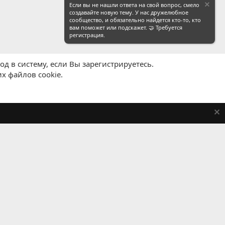
Если вы не нашли ответа на свой вопрос, смело
создавайте новую тему. У нас дружелюбное
сообщество, и обязательно найдется кто-то, кто
вам поможет или подскажет. 🤝 Требуется
регистрация.
д в систему, если Вы зарегистрируетесь.
х файлов cookie.
равила
Политика конфиденциальности
Помощь
R
S
S