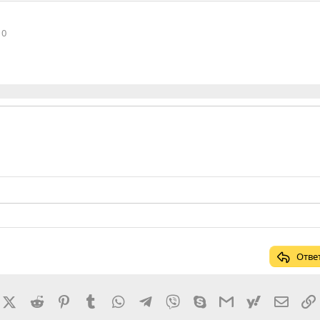
0
Отве
rnal
acebook
X (Twitter)
Reddit
Pinterest
Tumblr
WhatsApp
Telegram
Viber
Skype
Gmail
yahoomail
Элект