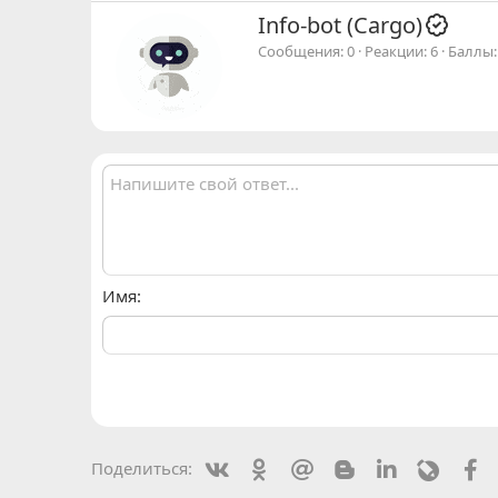
А
Info-bot (Cargo)
в
Сообщения
0
Реакции
6
Баллы
т
о
р
Имя
Vkontakte
Odnoklassniki
Mail.ru
Blogger
Linkedin
Livejou
F
Поделиться: