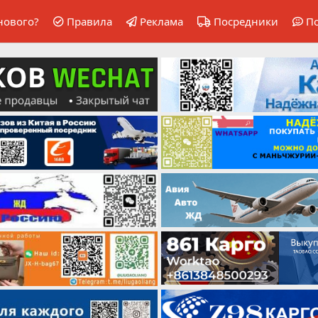
нового?
Правила
Реклама
Посредники
П