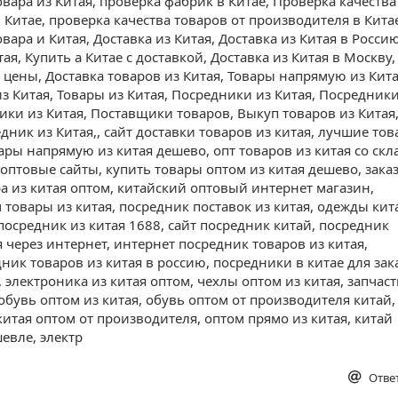
овара из Китая, проверка фабрик в Китае, Проверка качества
в Китае, проверка качества товаров от производителя в Кита
вара и Китая, Доставка из Китая, Доставка из Китая в Россию
тая, Купить а Китае с доставкой, Доставка из Китая в Москву,
 цены, Доставка товаров из Китая, Товары напрямую из Кита
з Китая, Товары из Китая, Посредники из Китая, Посредник
ики из Китая, Поставщики товаров, Выкуп товаров из Китая
едник из Китая,, сайт доставки товаров из китая, лучшие то
ары напрямую из китая дешево, опт товаров из китая со скл
 оптовые сайты, купить товары оптом из китая дешево, зака
ра из китая оптом, китайский оптовый интернет магазин,
 товары из китая, посредник поставок из китая, одежды кит
посредник из китая 1688, сайт посредник китай, посредник
я через интернет, интернет посредник товаров из китая,
дник товаров из китая в россию, посредники в китае для зак
, электроника из китая оптом, чехлы оптом из китая, запчас
 обувь оптом из китая, обувь оптом от производителя китай,
китая оптом от производителя, оптом прямо из китая, китай
евле, электр
Отве