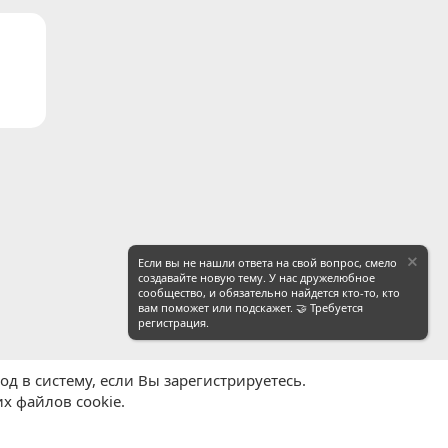
Если вы не нашли ответа на свой вопрос, смело
создавайте новую тему. У нас дружелюбное
сообщество, и обязательно найдется кто-то, кто
вам поможет или подскажет. 🤝 Требуется
регистрация.
д в систему, если Вы зарегистрируетесь.
х файлов cookie.