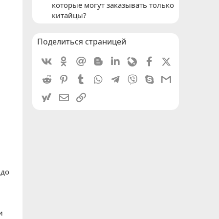
которые могут заказывать только
китайцы?
Поделиться страницей
Vkontakte
Odnoklassniki
Mail.ru
Blogger
Linkedin
Livejournal
Facebook
X (Twitter)
Reddit
Pinterest
Tumblr
WhatsApp
Telegram
Viber
Skype
Gmail
yahoomail
Электронная почта
Ссылка
 до
и