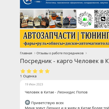
Главная
Отзывы о работе посредников
Посредник - карго Человек в 
5
.
1 Оценка
0
0
19 Июн 2023
з
Человек в Китае - Леонидис Попов
в
ё
з
Приветствую всех
д
Меня зовут Леонид и я живу в Китае более трё