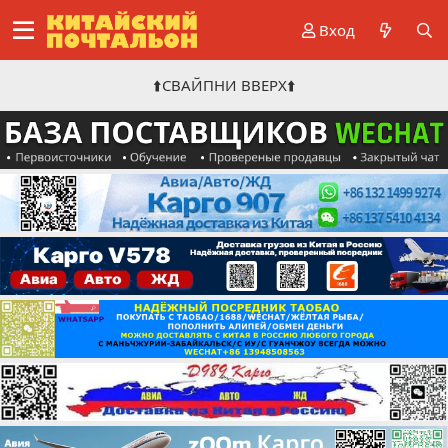
Вход
⬆️СВАЙПНИ ВВЕРХ⬆️