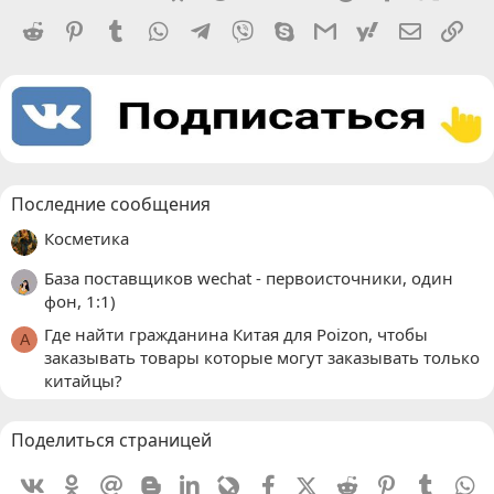
Reddit
Pinterest
Tumblr
WhatsApp
Telegram
Viber
Skype
Gmail
yahoomail
Электро
Сс
Последние сообщения
Косметика
База поставщиков wechat - первоисточники, один
фон, 1:1)
Где найти гражданина Китая для Poizon, чтобы
A
заказывать товары которые могут заказывать только
китайцы?
Поделиться страницей
Vkontakte
Odnoklassniki
Mail.ru
Blogger
Linkedin
Livejournal
Facebook
X (Twitter)
Reddit
Pinterest
Tumblr
W