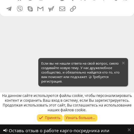
Telegram
Viber
Skype
Gmail
yahoomail
Электронная почта
Ссылка
Если вы не нашли ответа на свой вопрос, смело
создавайте новую тему. У нас дружелюбное
сообщество, и обязательно найдется кто-то, кто
вам поможет или подскажет. 🤝 Требуется
регистрация.
На данном сайте используются файлы cookie, чтобы персонализировать
контент и сохранить Ваш вход в систему, если Вы зарегистрируетесь.
Продолжая использовать этот сайт, Вы соглашаетесь на использование
Отзывы о работе посредников
наших файлов cookie.
Принять
Узнать больше...
Russian (RU)
📢 Оставь отзыв о работе карго-посредника или
Обратная связь
Условия и правила