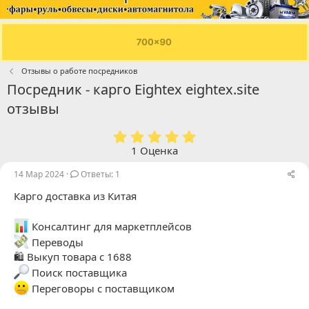
Отзывы о работе посредников
Посредник - карго Eightex eightex.site
отзывы
5
.
1 Оценка
0
0
14 Мар 2024
Ответы: 1
з
Карго доставка из Китая
в
ё
з
Консалтинг для маркетплейсов
д
Переводы
🛍 Выкуп товара с 1688
Поиск поставщика
Переговоры с поставщиком