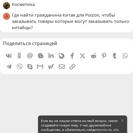
Косметика
Где найти гражданина Китая для Poizon, чтобы
A
заказывать товары которые могут заказывать только
китайцы?
Поделиться страницей
Vkontakte
Odnoklassniki
Mail.ru
Blogger
Linkedin
Livejournal
Facebook
X (Twitter)
Reddit
Pinterest
Tumblr
W
Telegram
Viber
Skype
Gmail
yahoomail
Электронная почта
Ссылка
Если вы не нашли ответа на свой вопрос, смело
создавайте новую тему. У нас дружелюбное
сообщество, и обязательно найдется кто-то, кто