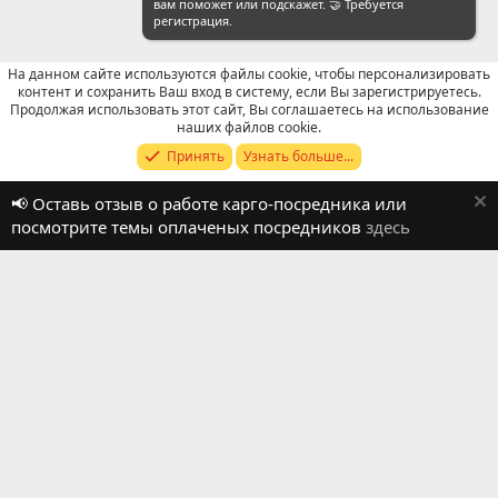
вам поможет или подскажет. 🤝 Требуется
регистрация.
На данном сайте используются файлы cookie, чтобы персонализировать
контент и сохранить Ваш вход в систему, если Вы зарегистрируетесь.
Продолжая использовать этот сайт, Вы соглашаетесь на использование
Отзывы о работе посредников
наших файлов cookie.
Принять
Узнать больше...
Russian (RU)
📢 Оставь отзыв о работе карго-посредника или
Обратная связь
Условия и правила
посмотрите темы оплаченых посредников
здесь
Политика конфиденциальности
Помощь
R
S
S