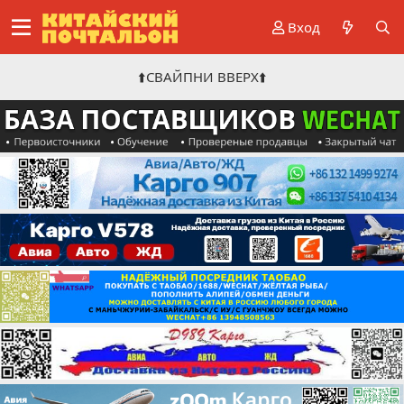
Вход
⬆️СВАЙПНИ ВВЕРХ⬆️