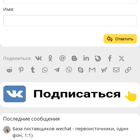
Имя
Ответить
Vkontakte
Odnoklassniki
Mail.ru
Blogger
Linkedin
Livejournal
Facebook
X (Twit
Поделиться:
Reddit
Pinterest
Tumblr
WhatsApp
Telegram
Viber
Skype
Gmail
yahoomail
Электро
Сс
Последние сообщения
База поставщиков wechat - первоисточники, один
фон, 1:1)