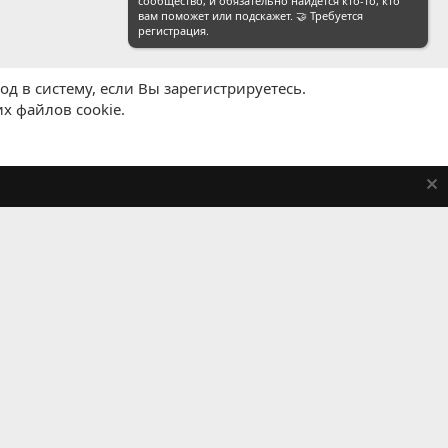
сообщество, и обязательно найдется кто-то, кто
вам поможет или подскажет. 🤝 Требуется
регистрация.
д в систему, если Вы зарегистрируетесь.
х файлов cookie.
равила
Политика конфиденциальности
Помощь
R
S
S