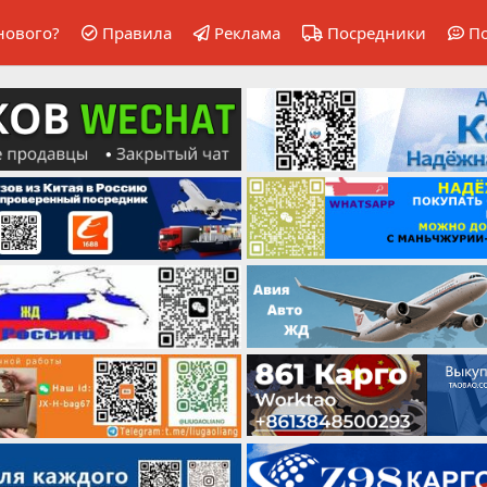
нового?
Правила
Реклама
Посредники
П