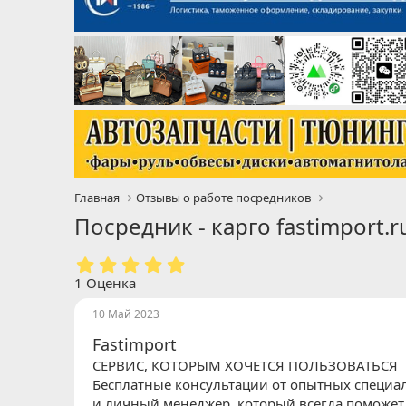
Главная
Отзывы о работе посредников
Посредник - карго fastimport.
5
.
1 Оценка
0
0
10 Май 2023
з
Fastimport
в
ё
СЕРВИС, КОТОРЫМ ХОЧЕТСЯ ПОЛЬЗОВАТЬСЯ
з
Бесплатные консультации от опытных специал
д
и личный менеджер, который всегда поможет