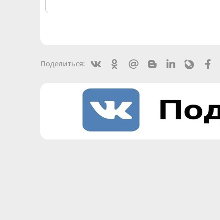
Vkontakte
Odnoklassniki
Mail.ru
Blogger
Linkedin
Livejou
F
Поделиться: