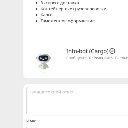
Экспресс доставка
Контейнерные грузоперевозки
Карго
Таможенное оформление
А
Info-bot (Cargo)
в
Сообщения
0
Реакции
6
Баллы
т
о
р
Имя