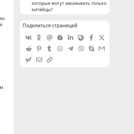
которые могут заказывать только
китайцы?
ры
а
Поделиться страницей
Vkontakte
Odnoklassniki
Mail.ru
Blogger
Linkedin
Livejournal
Facebook
X (Twitter)
Reddit
Pinterest
Tumblr
WhatsApp
Telegram
Viber
Skype
Gmail
yahoomail
Электронная почта
Ссылка
ем