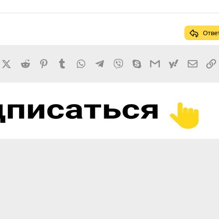
Отве
rnal
acebook
X (Twitter)
Reddit
Pinterest
Tumblr
WhatsApp
Telegram
Viber
Skype
Gmail
yahoomail
Элект