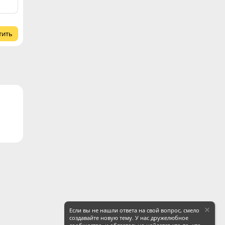
тить
ронная почта
Ссылка
Если вы не нашли ответа на свой вопрос, смело
создавайте новую тему. У нас дружелюбное