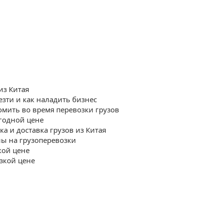
из Китая
езти и как наладить бизнес
омить во время перевозки грузов
ыгодной цене
 и доставка грузов из Китая
ны на грузоперевозки
кой цене
изкой цене