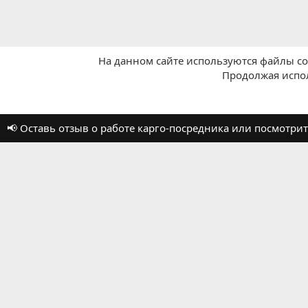
На данном сайте используются файлы coo
Продолжая испол
Главная
Отзывы о работе посредников
📢 Оставь отзыв о работе карго-посредника или посмотр
Russian (RU)