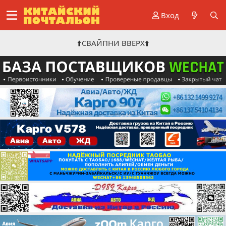
Вход
⬆️СВАЙПНИ ВВЕРХ⬆️