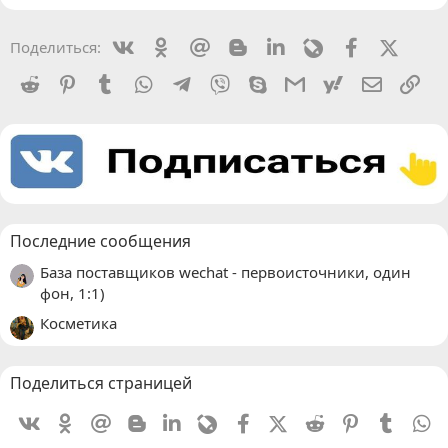
Vkontakte
Odnoklassniki
Mail.ru
Blogger
Linkedin
Livejournal
Facebook
X (Twit
Поделиться:
Reddit
Pinterest
Tumblr
WhatsApp
Telegram
Viber
Skype
Gmail
yahoomail
Электро
Сс
Последние сообщения
База поставщиков wechat - первоисточники, один
фон, 1:1)
Косметика
Поделиться страницей
Vkontakte
Odnoklassniki
Mail.ru
Blogger
Linkedin
Livejournal
Facebook
X (Twitter)
Reddit
Pinterest
Tumblr
W