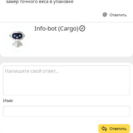
замер точного веса в упаковке
Ответить
А
Info-bot (Cargo)
в
т
о
р
Имя
Ответить