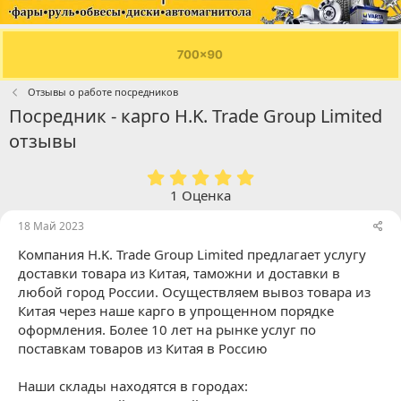
Отзывы о работе посредников
Посредник - карго H.K. Trade Group Limited
отзывы
5
.
1 Оценка
0
0
18 Май 2023
з
Компания H.K. Trade Group Limited предлагает услугу
в
ё
доставки товара из Китая, таможни и доставки в
з
любой город России. Осуществляем вывоз товара из
д
Китая через наше карго в упрощенном порядке
оформления. Более 10 лет на рынке услуг по
поставкам товаров из Китая в Россию
Наши склады находятся в городах: