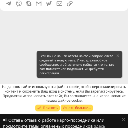
Telegram
Viber
Skype
Gmail
yahoomail
Электронная почта
Ссылка
Если вы не нашли ответа на свой вопрос, смело
создавайте новую тему. У нас дружелюбное
сообщество, и обязательно найдется кто-то, кто
вам поможет или подскажет. 🤝 Требуется
регистрация.
На данном сайте используются файлы cookie, чтобы персонализировать
контент и сохранить Ваш вход в систему, если Вы зарегистрируетесь.
Продолжая использовать этот сайт, Вы соглашаетесь на использование
Отзывы о работе посредников
наших файлов cookie.
Принять
Узнать больше...
Russian (RU)
📢 Оставь отзыв о работе карго-посредника или
Обратная связь
Условия и правила
посмотрите темы оплаченых посредников
здесь
Политика конфиденциальности
Помощь
R