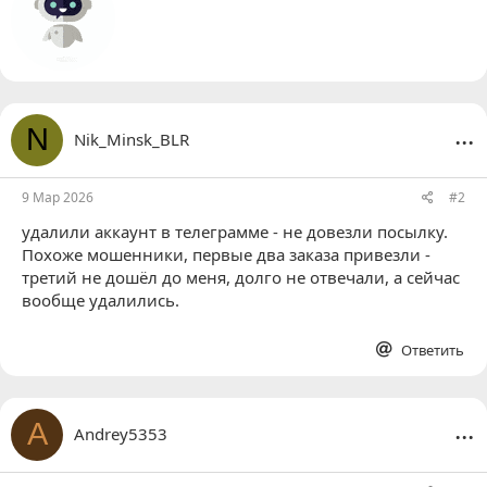
т
о
р
...
N
Nik_Minsk_BLR
9 Мар 2026
#2
удалили аккаунт в телеграмме - не довезли посылку.
Похоже мошенники, первые два заказа привезли -
третий не дошёл до меня, долго не отвечали, а сейчас
вообще удалились.
Ответить
...
A
Andrey5353