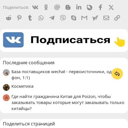
Vkontakte
Odnoklassniki
Mail.ru
Blogger
Linkedin
Livejournal
Facebook
X (Twit
Поделиться:
Reddit
Pinterest
Tumblr
WhatsApp
Telegram
Viber
Skype
Gmail
yahoomail
Электро
Сс
Последние сообщения
База поставщиков wechat - первоисточники, один
фон, 1:1)
Косметика
Где найти гражданина Китая для Poizon, чтобы
A
заказывать товары которые могут заказывать только
китайцы?
Поделиться страницей