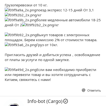
Грузоперевозки от 10 кг.
поезд-экспресс 12-15 дней От 3,1
/кг
более медленные автомобили 18-25
дней От 2
/кг
Выкуп товаров с электронных
площадок. Берем комиссию 2% от стоимости товара.
Груз от 10кг.
Пригласить друзей и добиться успеха，освобождение
от платы за услуги по одной закупке.
Если вам необходимо приобрести
или перевезти товар и вы хотите сотрудничать с
Китаем, свяжитесь с нами!
Ответить
А
Info-bot (Cargo)
в