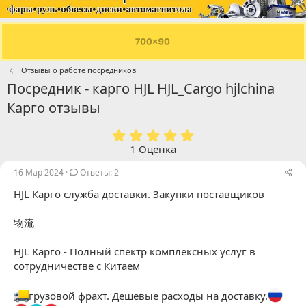
Отзывы о работе посредников
Посредник - карго HJL HJL_Cargo hjlchina
Карго отзывы
5
.
1 Оценка
0
0
16 Мар 2024
Ответы: 2
з
HJL Карго служба доставки. Закупки поставщиков
в
ё
з
物流
д
HJL Карго - Полный спектр комплексных услуг в
сотрудничестве с Китаем
грузовой фрахт. Дешевые расходы на доставку.