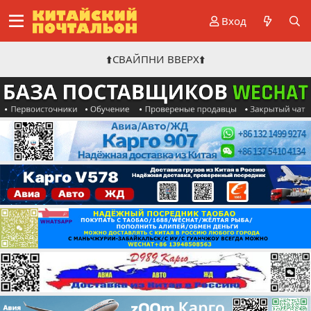
Вход
⬆️СВАЙПНИ ВВЕРХ⬆️