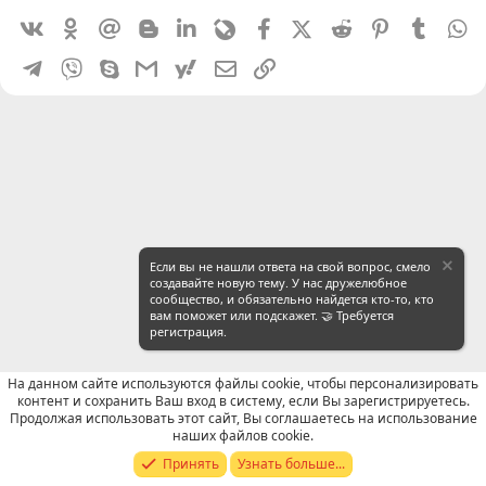
Vkontakte
Odnoklassniki
Mail.ru
Blogger
Linkedin
Livejournal
Facebook
X (Twitter)
Reddit
Pinterest
Tumblr
W
Telegram
Viber
Skype
Gmail
yahoomail
Электронная почта
Ссылка
Если вы не нашли ответа на свой вопрос, смело
создавайте новую тему. У нас дружелюбное
сообщество, и обязательно найдется кто-то, кто
вам поможет или подскажет. 🤝 Требуется
регистрация.
На данном сайте используются файлы cookie, чтобы персонализировать
контент и сохранить Ваш вход в систему, если Вы зарегистрируетесь.
Продолжая использовать этот сайт, Вы соглашаетесь на использование
Отзывы о работе посредников
наших файлов cookie.
Принять
Узнать больше...
Russian (RU)