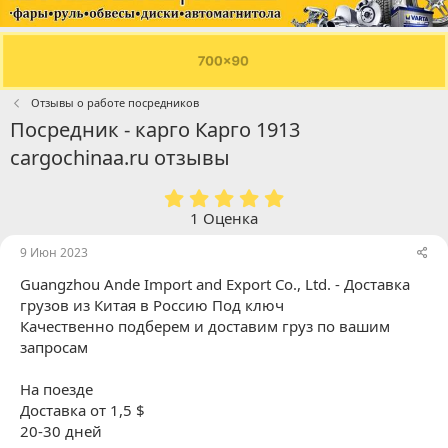
Отзывы о работе посредников
Посредник - карго Карго 1913
cargochinaa.ru отзывы
5
.
1 Оценка
0
0
9 Июн 2023
з
Guangzhou Ande Import and Export Co., Ltd. - Доставка
в
ё
грузов из Китая в Россию Под ключ
з
Качественно подберем и доставим груз по вашим
д
запросам
На поезде
Доставка от 1,5 $
20-30 дней