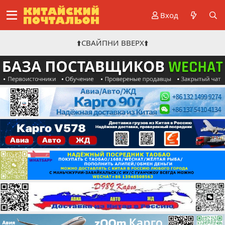
Вход
⬆️СВАЙПНИ ВВЕРХ⬆️