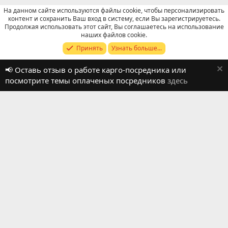
На данном сайте используются файлы cookie, чтобы персонализировать
контент и сохранить Ваш вход в систему, если Вы зарегистрируетесь.
Продолжая использовать этот сайт, Вы соглашаетесь на использование
Отзывы о работе посредников
наших файлов cookie.
Принять
Узнать больше...
Russian (RU)
📢 Оставь отзыв о работе карго-посредника или
Обратная связь
Условия и правила
посмотрите темы оплаченых посредников
здесь
Политика конфиденциальности
Помощь
R
S
S