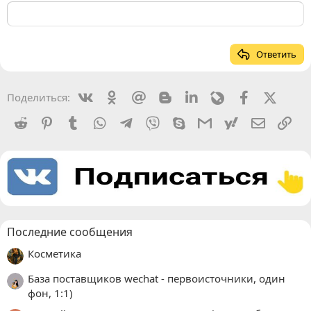
Ответить
Vkontakte
Odnoklassniki
Mail.ru
Blogger
Linkedin
Livejournal
Facebook
X (Twit
Поделиться:
Reddit
Pinterest
Tumblr
WhatsApp
Telegram
Viber
Skype
Gmail
yahoomail
Электро
Сс
Последние сообщения
Косметика
База поставщиков wechat - первоисточники, один
фон, 1:1)