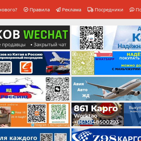
нового?
Правила
Реклама
Посредники
П