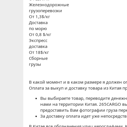
Железнодорожные
грузоперевозки
От 1,3$/кг
Доставка
по морю
От 0,8 $/кг
Экспресс
доставка
От 18$/кг
Сборные
грузы
В какой момент и в каком размере я должен о
Оплата за выкуп и доставку товара из Китая пр
Вы выбираете товар, переводите денежны
нами на территории Китая. 265CARGO в
предоставить Вам фотографии груза пере
За доставку оплата идет уже непосредст
В Китае все обозначения улиц иероглифами. К