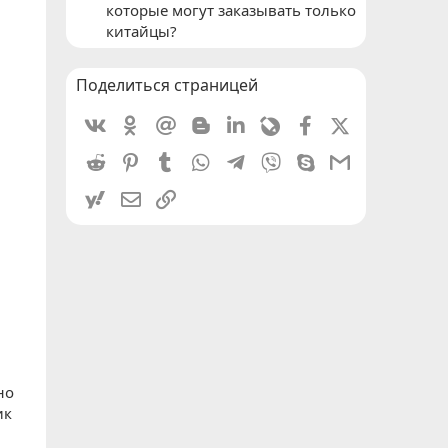
которые могут заказывать только
китайцы?
Поделиться страницей
Vkontakte
Odnoklassniki
Mail.ru
Blogger
Linkedin
Livejournal
Facebook
X (Twitter)
Reddit
Pinterest
Tumblr
WhatsApp
Telegram
Viber
Skype
Gmail
yahoomail
Электронная почта
Ссылка
но
ик