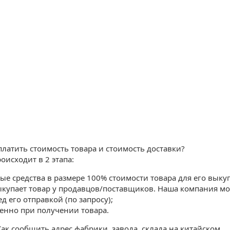
платить стоимость товара и стоимость доставки?
оисходит в 2 этапа:
е средства в размере 100% стоимости товара для его выку
ыкупает товар у продавцов/поставщиков. Наша компания м
д его отправкой (по запросу);
венно при получении товара.
ак сообщить адрес фабрики, завода, склада на китайском