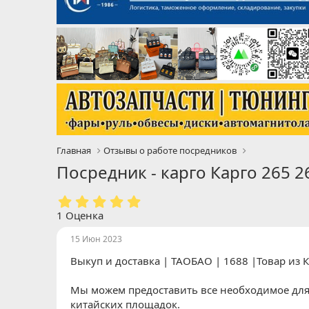
Главная
Отзывы о работе посредников
Посредник - карго Карго 265 2
5
.
1 Оценка
0
0
15 Июн 2023
з
Выкуп и доставка | ТАОБАО | 1688 |Товар из 
в
ё
з
Мы можем предоставить все необходимое для п
д
китайских площадок.