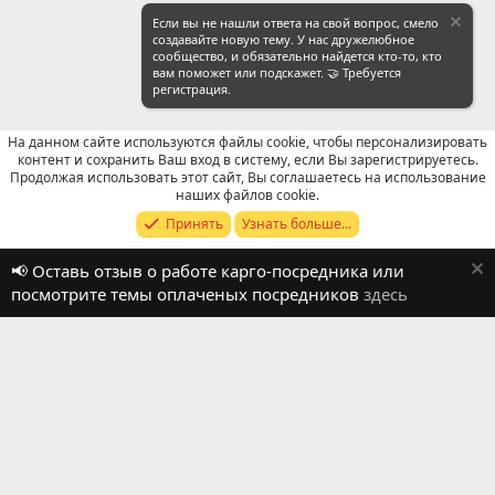
Если вы не нашли ответа на свой вопрос, смело
создавайте новую тему. У нас дружелюбное
сообщество, и обязательно найдется кто-то, кто
вам поможет или подскажет. 🤝 Требуется
регистрация.
На данном сайте используются файлы cookie, чтобы персонализировать
контент и сохранить Ваш вход в систему, если Вы зарегистрируетесь.
Продолжая использовать этот сайт, Вы соглашаетесь на использование
Отзывы о работе посредников
наших файлов cookie.
Принять
Узнать больше...
Russian (RU)
📢 Оставь отзыв о работе карго-посредника или
Обратная связь
Условия и правила
посмотрите темы оплаченых посредников
здесь
Политика конфиденциальности
Помощь
R
S
S