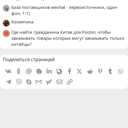
База поставщиков wechat - первоисточники, один
фон, 1:1)
Косметика
Где найти гражданина Китая для Poizon, чтобы
A
заказывать товары которые могут заказывать только
китайцы?
Поделиться страницей
Vkontakte
Odnoklassniki
Mail.ru
Blogger
Linkedin
Livejournal
Facebook
X (Twitter)
Reddit
Pinterest
Tumblr
W
Telegram
Viber
Skype
Gmail
yahoomail
Электронная почта
Ссылка