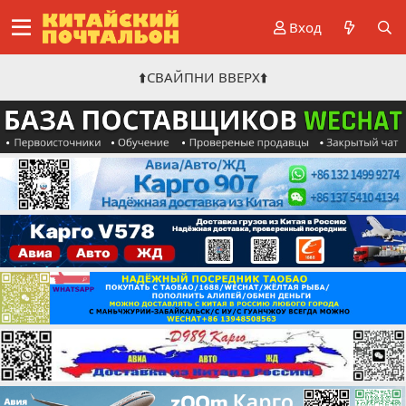
Вход
⬆️СВАЙПНИ ВВЕРХ⬆️