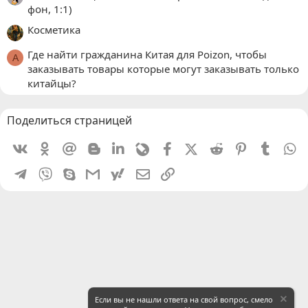
фон, 1:1)
Косметика
Где найти гражданина Китая для Poizon, чтобы
A
заказывать товары которые могут заказывать только
китайцы?
Поделиться страницей
Vkontakte
Odnoklassniki
Mail.ru
Blogger
Linkedin
Livejournal
Facebook
X (Twitter)
Reddit
Pinterest
Tumblr
W
Telegram
Viber
Skype
Gmail
yahoomail
Электронная почта
Ссылка
Если вы не нашли ответа на свой вопрос, смело