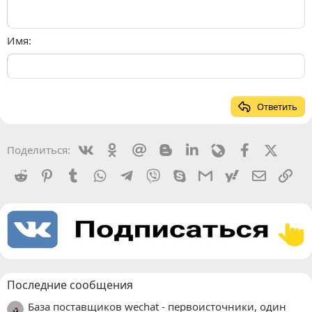
Имя
Ответить
Vkontakte
Odnoklassniki
Mail.ru
Blogger
Linkedin
Livejournal
Facebook
X (Twit
Поделиться:
Reddit
Pinterest
Tumblr
WhatsApp
Telegram
Viber
Skype
Gmail
yahoomail
Электро
Сс
Последние сообщения
База поставщиков wechat - первоисточники, один