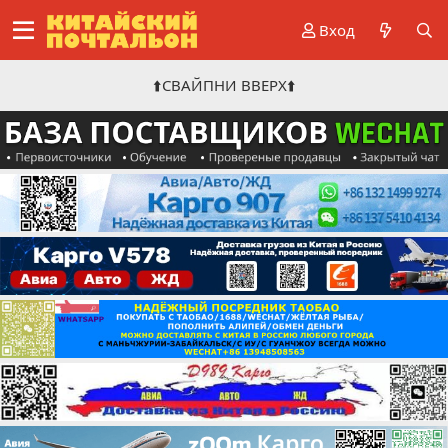
Вход
⬆️СВАЙПНИ ВВЕРХ⬆️