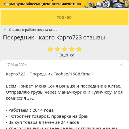
Отзывы о работе посредников
Посредник - карго Карго723 отзывы
5
.
1 Оценка
0
0
17 Мар 2024
з
Карго723 - Посредник Taobao/1688/Tmall
в
ё
з
Всем Привет. Меня Соня Вэньцэ! Я посредник в Китае.
д
Отправляю грузы через Маньчжурию и Гуанчжоу. Моя
комиссия 3%.
- Работаем с 2014 года
- Фотоотчет товаров, проверка на брак
- Выкуп товара в течение 24 часов
- Консолидация и хранение ваших грузов на нашем