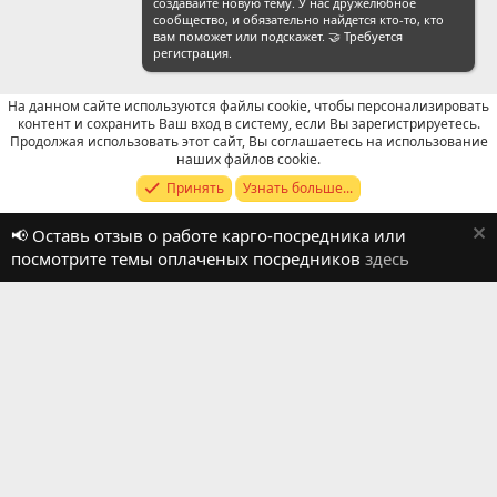
создавайте новую тему. У нас дружелюбное
сообщество, и обязательно найдется кто-то, кто
вам поможет или подскажет. 🤝 Требуется
регистрация.
На данном сайте используются файлы cookie, чтобы персонализировать
контент и сохранить Ваш вход в систему, если Вы зарегистрируетесь.
Продолжая использовать этот сайт, Вы соглашаетесь на использование
Отзывы о работе посредников
наших файлов cookie.
Принять
Узнать больше...
Russian (RU)
📢 Оставь отзыв о работе карго-посредника или
Обратная связь
Условия и правила
посмотрите темы оплаченых посредников
здесь
Политика конфиденциальности
Помощь
R
S
S