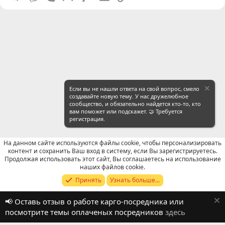
Если вы не нашли ответа на свой вопрос, смело
создавайте новую тему. У нас дружелюбное
сообщество, и обязательно найдется кто-то, кто
вам поможет или подскажет. 🤝 Требуется
регистрация.
На данном сайте используются файлы cookie, чтобы персонализировать
контент и сохранить Ваш вход в систему, если Вы зарегистрируетесь.
Продолжая использовать этот сайт, Вы соглашаетесь на использование
Отзывы о работе посредников
наших файлов cookie.
Принять
Узнать больше...
Russian (RU)
📢 Оставь отзыв о работе карго-посредника или
Обратная связь
Условия и правила
посмотрите темы оплаченых посредников
здесь
Политика конфиденциальности
Помощь
R
S