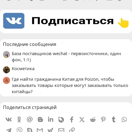
Последние сообщения
База поставщиков wechat - первоисточники, один
фон, 1:1)
Косметика
Где найти гражданина Китая для Poizon, чтобы
A
заказывать товары которые могут заказывать только
китайцы?
Поделиться страницей
Vkontakte
Odnoklassniki
Mail.ru
Blogger
Linkedin
Livejournal
Facebook
X (Twitter)
Reddit
Pinterest
Tumblr
W
Telegram
Viber
Skype
Gmail
yahoomail
Электронная почта
Ссылка