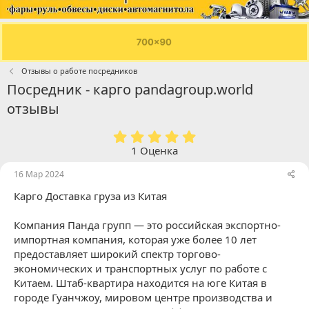
Отзывы о работе посредников
Посредник - карго pandagroup.world
отзывы
5
.
1 Оценка
0
0
16 Мар 2024
з
Карго Доставка груза из Китая
в
ё
з
Компания Панда групп — это российская экспортно-
д
импортная компания, которая уже более 10 лет
предоставляет широкий спектр торгово-
экономических и транспортных услуг по работе с
Китаем. Штаб-квартира находится на юге Китая в
городе Гуанчжоу, мировом центре производства и