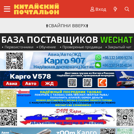
Вход
⬆️СВАЙПНИ ВВЕРХ⬆️