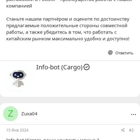
компанией
Станьте нашим партнёром и оцените по достоинству
предлагаемые положительные стороны совместной
работы, а также убедитесь в том, что работать с
китайским рынком максимально удобно и доступно!
Ответить
А
Info-bot (Cargo)
в
т
о
р
...
Z
Zuxa04
15 Янв 2024
#2
Info-bot (Cargo)
, ваши контакты можно ?