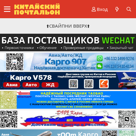
Вход
⬆️СВАЙПНИ ВВЕРХ⬆️