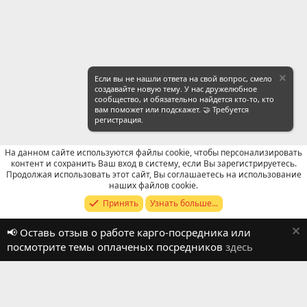
Если вы не нашли ответа на свой вопрос, смело
создавайте новую тему. У нас дружелюбное
сообщество, и обязательно найдется кто-то, кто
вам поможет или подскажет. 🤝 Требуется
регистрация.
На данном сайте используются файлы cookie, чтобы персонализировать
контент и сохранить Ваш вход в систему, если Вы зарегистрируетесь.
Продолжая использовать этот сайт, Вы соглашаетесь на использование
Отзывы о работе посредников
наших файлов cookie.
Принять
Узнать больше...
Russian (RU)
📢 Оставь отзыв о работе карго-посредника или
Обратная связь
Условия и правила
посмотрите темы оплаченых посредников
здесь
Политика конфиденциальности
Помощь
R
S
S