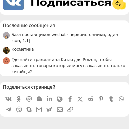
Последние сообщения
База поставщиков wechat - первоисточники, один
фон, 1:1)
Косметика
Где найти гражданина Китая для Poizon, чтобы
A
заказывать товары которые могут заказывать только
китайцы?
Поделиться страницей
Vkontakte
Odnoklassniki
Mail.ru
Blogger
Linkedin
Livejournal
Facebook
X (Twitter)
Reddit
Pinterest
Tumblr
W
Telegram
Viber
Skype
Gmail
yahoomail
Электронная почта
Ссылка