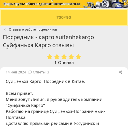
Отзывы о работе посредников
Посредник - карго suifenhekargo
Суйфэньхэ Карго отзывы
5
.
1 Оценка
0
0
14 Янв 2024
Ответы: 3
з
Суйфэньхэ Карго. Посредник в Китае.
в
ё
з
Всем привет.
д
Меня зовут Лилия, я руководитель компании
"Суйфэньхэ Карго"
Работаю на границе Суйфэньхэ-Пограничный-
Полтавка
Доставляю прямыми рейсами в Уссурйиск и