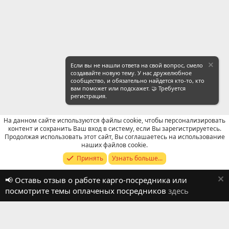
Если вы не нашли ответа на свой вопрос, смело
создавайте новую тему. У нас дружелюбное
сообщество, и обязательно найдется кто-то, кто
вам поможет или подскажет. 🤝 Требуется
регистрация.
На данном сайте используются файлы cookie, чтобы персонализировать
контент и сохранить Ваш вход в систему, если Вы зарегистрируетесь.
Продолжая использовать этот сайт, Вы соглашаетесь на использование
Отзывы о работе посредников
наших файлов cookie.
Принять
Узнать больше...
Russian (RU)
📢 Оставь отзыв о работе карго-посредника или
Обратная связь
Условия и правила
посмотрите темы оплаченых посредников
здесь
Политика конфиденциальности
Помощь
R
S
S