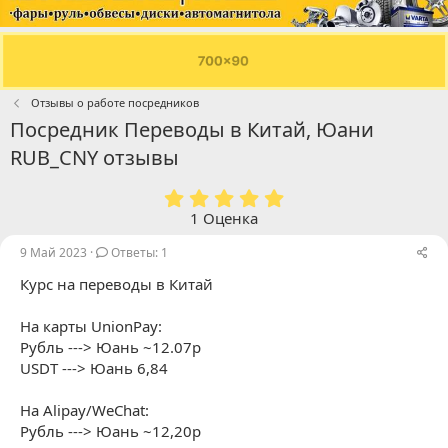
Отзывы о работе посредников
Посредник Переводы в Китай, Юани
RUB_CNY отзывы
5
.
1 Оценка
0
0
9 Май 2023
Ответы: 1
з
Курс на переводы в Китай
в
ё
з
На карты UnionPay:
д
Рубль ---> Юань ~12.07р
USDT ---> Юань 6,84
На Alipay/WeChat:
Рубль ---> Юань ~12,20р