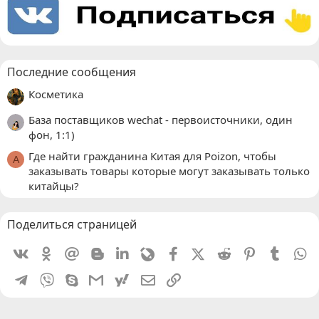
Последние сообщения
Косметика
База поставщиков wechat - первоисточники, один
фон, 1:1)
Где найти гражданина Китая для Poizon, чтобы
A
заказывать товары которые могут заказывать только
китайцы?
Поделиться страницей
Vkontakte
Odnoklassniki
Mail.ru
Blogger
Linkedin
Livejournal
Facebook
X (Twitter)
Reddit
Pinterest
Tumblr
W
Telegram
Viber
Skype
Gmail
yahoomail
Электронная почта
Ссылка