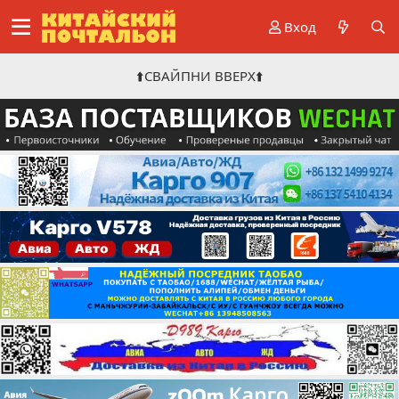
Вход
⬆️СВАЙПНИ ВВЕРХ⬆️