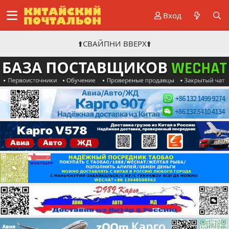
Вход
⬆️СВАЙПНИ ВВЕРХ⬆️