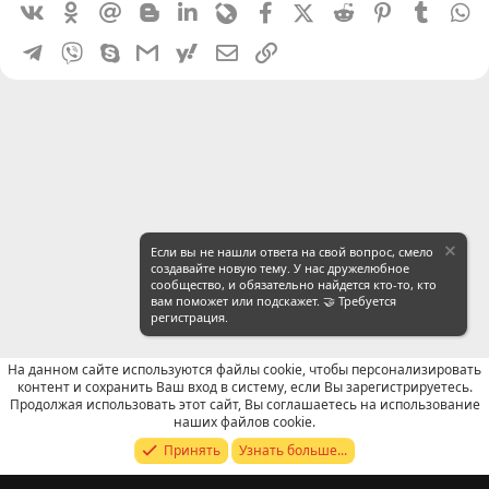
Vkontakte
Odnoklassniki
Mail.ru
Blogger
Linkedin
Livejournal
Facebook
X (Twitter)
Reddit
Pinterest
Tumblr
W
Telegram
Viber
Skype
Gmail
yahoomail
Электронная почта
Ссылка
Если вы не нашли ответа на свой вопрос, смело
создавайте новую тему. У нас дружелюбное
сообщество, и обязательно найдется кто-то, кто
вам поможет или подскажет. 🤝 Требуется
регистрация.
На данном сайте используются файлы cookie, чтобы персонализировать
контент и сохранить Ваш вход в систему, если Вы зарегистрируетесь.
Продолжая использовать этот сайт, Вы соглашаетесь на использование
Продавцы (контакты) WeChat
наших файлов cookie.
Принять
Узнать больше...
Russian (RU)