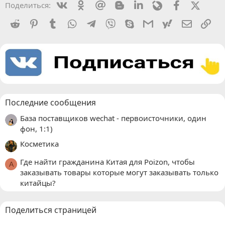
Vkontakte
Odnoklassniki
Mail.ru
Blogger
Linkedin
Livejournal
Facebook
X (Twit
Поделиться:
Reddit
Pinterest
Tumblr
WhatsApp
Telegram
Viber
Skype
Gmail
yahoomail
Электро
Сс
Последние сообщения
База поставщиков wechat - первоисточники, один
фон, 1:1)
Косметика
Где найти гражданина Китая для Poizon, чтобы
A
заказывать товары которые могут заказывать только
китайцы?
Поделиться страницей