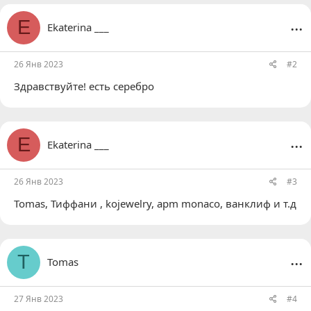
...
E
Ekaterina ___
26 Янв 2023
#2
Здравствуйте! есть серебро
...
E
Ekaterina ___
26 Янв 2023
#3
Tomas
, Тиффани , kojewelry, apm monaco, ванклиф и т.д
...
T
Tomas
27 Янв 2023
#4