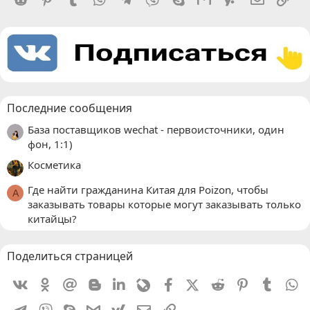
Последние сообщения
База поставщиков wechat - первоисточники, один
фон, 1:1)
Косметика
Где найти гражданина Китая для Poizon, чтобы
A
заказывать товары которые могут заказывать только
китайцы?
Поделиться страницей
Vkontakte
Odnoklassniki
Mail.ru
Blogger
Linkedin
Livejournal
Facebook
X (Twitter)
Reddit
Pinterest
Tumblr
W
Telegram
Viber
Skype
Gmail
yahoomail
Электронная почта
Ссылка