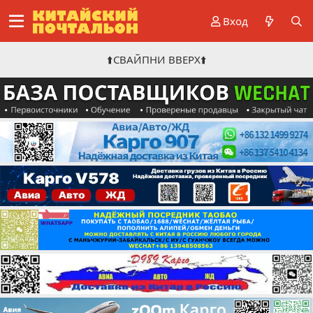
Вход
⬆️СВАЙПНИ ВВЕРХ⬆️