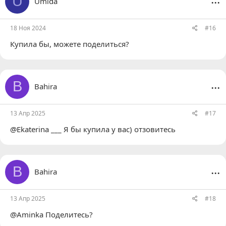
U
Umida
18 Ноя 2024
#16
Купила бы, можете поделиться?
...
B
Bahira
13 Апр 2025
#17
@Ekaterina ___
Я бы купила у вас) отзовитесь
...
B
Bahira
13 Апр 2025
#18
@Aminka
Поделитесь?