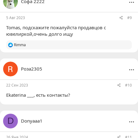
Софа 2222
5 Авг 2023
#9
Tomas
, подскажите пожалуйста продавцов с
ювелиркой,очень долго ищу
Р
Rimma
е
а
к
ц
...
Роза2305
и
и
:
22 Сен 2023
#10
Ekaterina ___
, есть контакты?
...
D
Donyaaa1
26 Янв 2024
#11