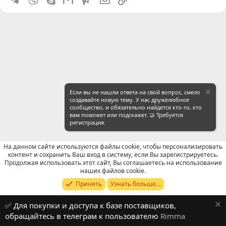
Если вы не нашли ответа на свой вопрос, смело
создавайте новую тему. У нас дружелюбное
сообщество, и обязательно найдется кто-то, кто
вам поможет или подскажет. 🤝 Требуется
регистрация.
На данном сайте используются файлы cookie, чтобы персонализировать
контент и сохранить Ваш вход в систему, если Вы зарегистрируетесь.
Продолжая использовать этот сайт, Вы соглашаетесь на использование
Продавцы (контакты) WeChat
наших файлов cookie.
Принять
Узнать больше...
Russian (RU)
✅ Для покупки и доступа к базе поставщиков,
Обратная связь
Условия и правила
обращайтесь в телеграм к пользователю
Rimma
Политика конфиденциальности
Помощь
R
S