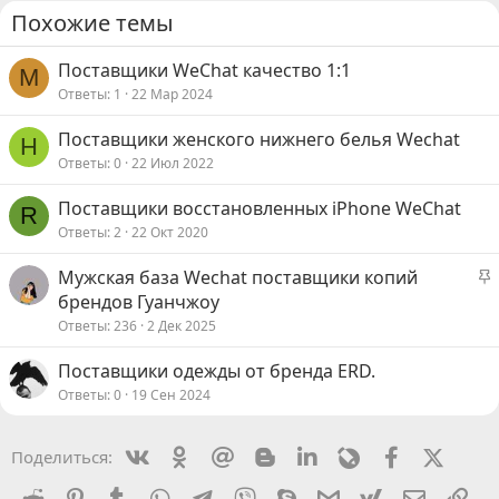
Похожие темы
Поставщики WeChat качество 1:1
M
Ответы
1
22 Мар 2024
Поставщики женского нижнего белья Wechat
H
Ответы
0
22 Июл 2022
Поставщики восстановленных iPhone WeChat
R
Ответы
2
22 Окт 2020
З
Мужская база Wechat поставщики копий
а
брендов Гуанчжоу
к
Ответы
236
2 Дек 2025
р
е
Поставщики одежды от бренда ERD.
п
Ответы
0
19 Сен 2024
л
е
Vkontakte
Odnoklassniki
Mail.ru
Blogger
Linkedin
Livejournal
Facebook
X (Twit
Поделиться:
о
Reddit
Pinterest
Tumblr
WhatsApp
Telegram
Viber
Skype
Gmail
yahoomail
Электро
Сс