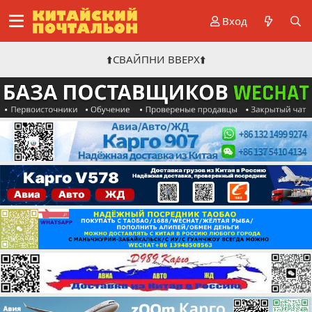
Вход
⬆️СВАЙПНИ ВВЕРХ⬆️