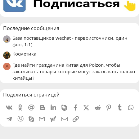
Последние сообщения
База поставщиков wechat - первоисточники, один
фон, 1:1)
Косметика
Где найти гражданина Китая для Poizon, чтобы
A
заказывать товары которые могут заказывать только
китайцы?
Поделиться страницей
Vkontakte
Odnoklassniki
Mail.ru
Blogger
Linkedin
Livejournal
Facebook
X (Twitter)
Reddit
Pinterest
Tumblr
W
Telegram
Viber
Skype
Gmail
yahoomail
Электронная почта
Ссылка