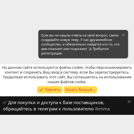
Если вы не нашли ответа на свой вопрос, смело
создавайте новую тему. У нас дружелюбное
сообщество, и обязательно найдется кто-то, кто
вам поможет или подскажет. 🤝 Требуется
регистрация.
На данном сайте используются файлы cookie, чтобы персонализировать
контент и сохранить Ваш вход в систему, если Вы зарегистрируетесь.
Продолжая использовать этот сайт, Вы соглашаетесь на использование
Продавцы (контакты) WeChat
наших файлов cookie.
Принять
Узнать больше...
Russian (RU)
✅ Для покупки и доступа к базе поставщиков,
Обратная связь
Условия и правила
обращайтесь в телеграм к пользователю
Rimma
Политика конфиденциальности
Помощь
R
S
S