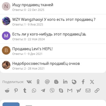
Ищу продавец тканей
N
Ответы
0
22 Окт 2025
WZY Wangzhaoyi У кого есть этот продавец ?
Ответы
1
9 Янв 2025
Есть ли у кого-нибудь этот продавец?🙏
Ответы
0
22 Ноя 2024
Продавец Levi's HEPL!
B
Ответы
1
9 Дек 2021
Недобросовестный продавЕц очков
Ответы
2
28 Ноя 2021
Vkontakte
Odnoklassniki
Mail.ru
Blogger
Linkedin
Livejournal
Facebook
X (Twit
Поделиться:
Reddit
Pinterest
Tumblr
WhatsApp
Telegram
Viber
Skype
Gmail
yahoomail
Электро
Сс