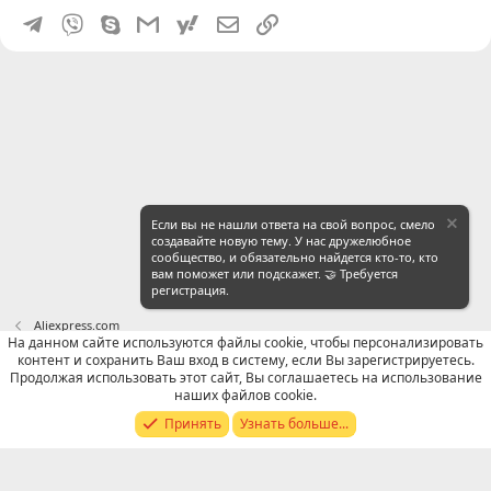
Telegram
Viber
Skype
Gmail
yahoomail
Электронная почта
Ссылка
Если вы не нашли ответа на свой вопрос, смело
создавайте новую тему. У нас дружелюбное
сообщество, и обязательно найдется кто-то, кто
вам поможет или подскажет. 🤝 Требуется
регистрация.
Aliexpress.com
На данном сайте используются файлы cookie, чтобы персонализировать
контент и сохранить Ваш вход в систему, если Вы зарегистрируетесь.
Russian (RU)
Продолжая использовать этот сайт, Вы соглашаетесь на использование
наших файлов cookie.
Обратная связь
Условия и правила
Принять
Узнать больше...
Политика конфиденциальности
Помощь
R
S
S