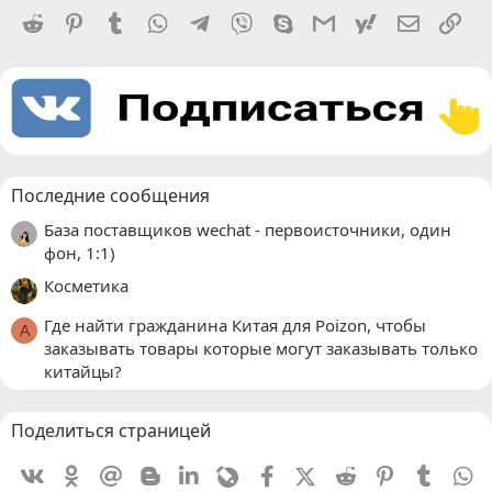
Reddit
Pinterest
Tumblr
WhatsApp
Telegram
Viber
Skype
Gmail
yahoomail
Электро
Сс
Последние сообщения
База поставщиков wechat - первоисточники, один
фон, 1:1)
Косметика
Где найти гражданина Китая для Poizon, чтобы
A
заказывать товары которые могут заказывать только
китайцы?
Поделиться страницей
Vkontakte
Odnoklassniki
Mail.ru
Blogger
Linkedin
Livejournal
Facebook
X (Twitter)
Reddit
Pinterest
Tumblr
W