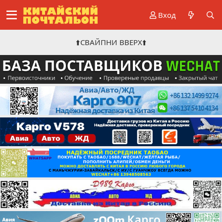
Вход
⬆️СВАЙПНИ ВВЕРХ⬆️