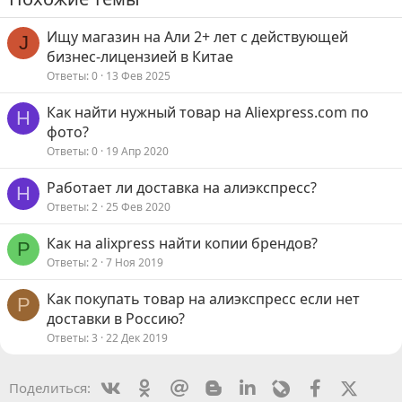
Ищу магазин на Али 2+ лет с действующей
J
бизнес-лицензией в Китае
Ответы
0
13 Фев 2025
Как найти нужный товар на Aliexpress.com по
H
фото?
Ответы
0
19 Апр 2020
Работает ли доставка на алиэкспресс?
H
Ответы
2
25 Фев 2020
Как на alixpress найти копии брендов?
Р
Ответы
2
7 Ноя 2019
Как покупать товар на алиэкспресс если нет
P
доставки в Россию?
Ответы
3
22 Дек 2019
Vkontakte
Odnoklassniki
Mail.ru
Blogger
Linkedin
Livejournal
Facebook
X (Twit
Поделиться: