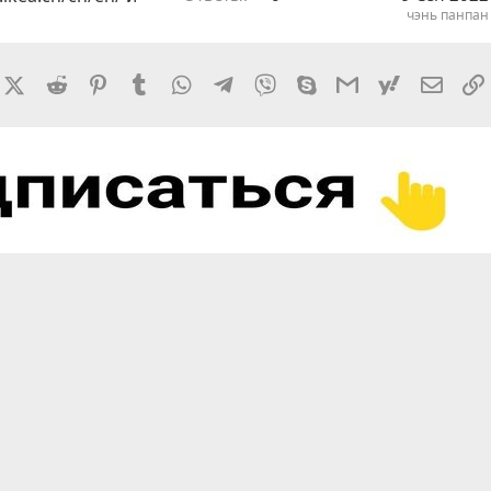
чэнь панпан
rnal
acebook
X (Twitter)
Reddit
Pinterest
Tumblr
WhatsApp
Telegram
Viber
Skype
Gmail
yahoomail
Элект