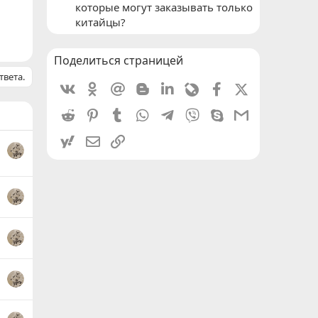
которые могут заказывать только
китайцы?
Поделиться страницей
твета.
Vkontakte
Odnoklassniki
Mail.ru
Blogger
Linkedin
Livejournal
Facebook
X (Twitter)
Reddit
Pinterest
Tumblr
WhatsApp
Telegram
Viber
Skype
Gmail
yahoomail
Электронная почта
Ссылка