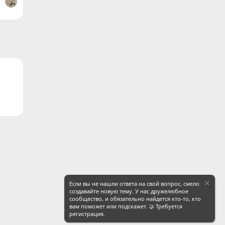
ронная почта
Ссылка
Если вы не нашли ответа на свой вопрос, смело
создавайте новую тему. У нас дружелюбное
сообщество, и обязательно найдется кто-то, кто
вам поможет или подскажет. 🤝 Требуется
регистрация.