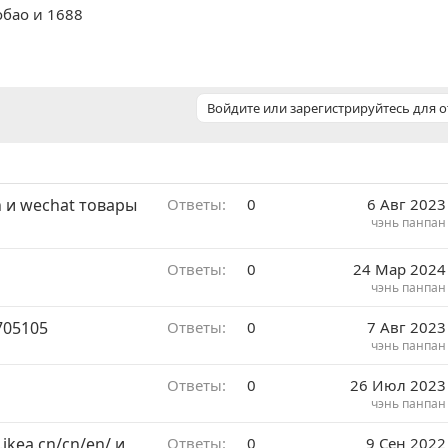
обао и 1688
Войдите или зарегистрируйтесь для о
n и wechat товары
Ответы
0
6 Авг 2023
чэнь панпан
Ответы
0
24 Мар 2024
чэнь панпан
705105
Ответы
0
7 Авг 2023
чэнь панпан
Ответы
0
26 Июл 2023
чэнь панпан
ikea.cn/cn/en/ и
Ответы
0
9 Сен 2022