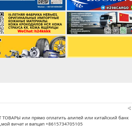
T ТОВАРЫ или прямо оплатить алипей или китайский банк
ы,мой вичат и вапцап +8615734705105