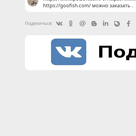
https://goofish.com/ можно заказать .
Vkontakte
Odnoklassniki
Mail.ru
Blogger
Linkedin
Livejou
F
Поделиться: