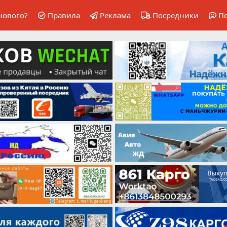
нового?
Правила
Реклама
Посредники
П