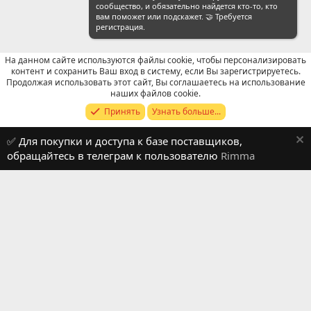
сообщество, и обязательно найдется кто-то, кто
вам поможет или подскажет. 🤝 Требуется
регистрация.
На данном сайте используются файлы cookie, чтобы персонализировать
контент и сохранить Ваш вход в систему, если Вы зарегистрируетесь.
Продолжая использовать этот сайт, Вы соглашаетесь на использование
Продавцы (контакты) WeChat
наших файлов cookie.
Принять
Узнать больше...
Russian (RU)
✅ Для покупки и доступа к базе поставщиков,
Обратная связь
Условия и правила
обращайтесь в телеграм к пользователю
Rimma
Политика конфиденциальности
Помощь
R
S
S