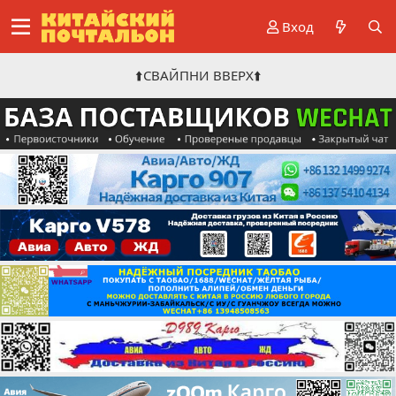
Вход
⬆️СВАЙПНИ ВВЕРХ⬆️