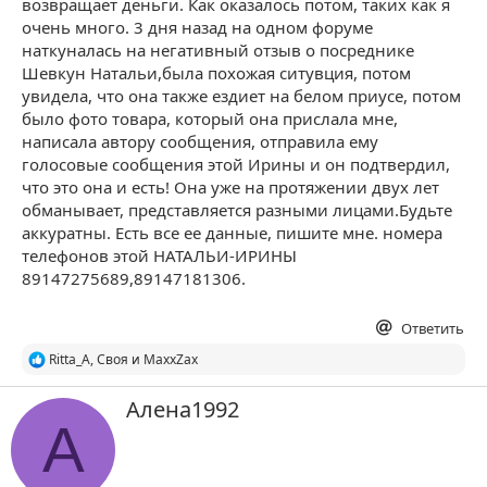
возвращает деньги. Как оказалось потом, таких как я
очень много. 3 дня назад на одном форуме
наткуналась на негативный отзыв о посреднике
Шевкун Натальи,была похожая ситувция, потом
увидела, что она также ездиет на белом приусе, потом
было фото товара, который она прислала мне,
написала автору сообщения, отправила ему
голосовые сообщения этой Ирины и он подтвердил,
что это она и есть! Она уже на протяжении двух лет
обманывает, представляется разными лицами.Будьте
аккуратны. Есть все ее данные, пишите мне. номера
телефонов этой НАТАЛЬИ-ИРИНЫ
89147275689,89147181306.
Ответить
Р
Ritta_A
,
Своя
и
MaxxZax
е
а
А
Алена1992
к
в
А
ц
т
и
и
о
:
р