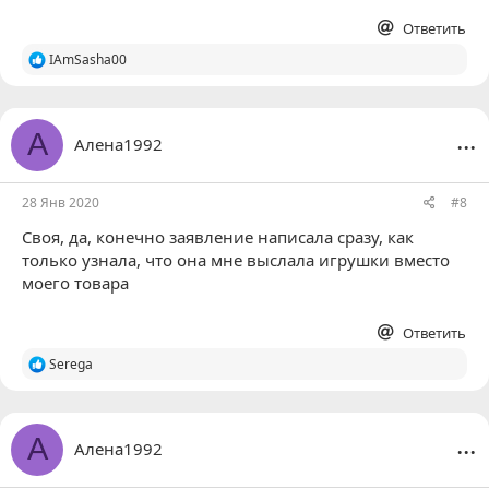
Ответить
Р
IAmSasha00
е
а
к
ц
...
А
Алена1992
и
и
:
28 Янв 2020
#8
Своя
, да, конечно заявление написала сразу, как
только узнала, что она мне выслала игрушки вместо
моего товара
Ответить
Р
Serega
е
а
к
ц
...
А
Алена1992
и
и
: