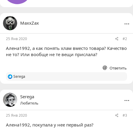
...
MaxxZax
25 Янв 2020
#2
Алена1992
, а как понять хлам вместо товара? Качество
не то? Или вообще не те вещи прислала?
Ответить
Р
Serega
е
а
к
ц
...
Serega
и
Любитель
и
:
25 Янв 2020
#3
Алена1992
, покупала у нее первый раз?