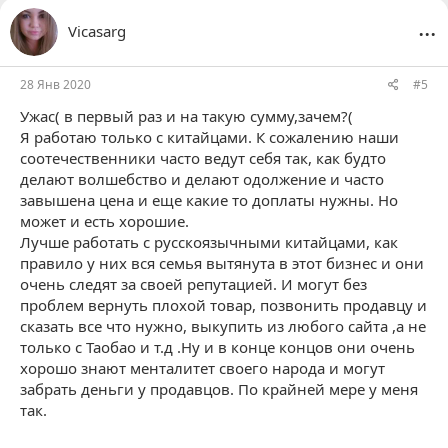
ц
...
Vicasarg
и
и
:
28 Янв 2020
#5
Ужас( в первый раз и на такую сумму,зачем?(
Я работаю только с китайцами. К сожалению наши
соотечественники часто ведут себя так, как будто
делают волшебство и делают одолжение и часто
завышена цена и еще какие то доплаты нужны. Но
может и есть хорошие.
Лучше работать с русскоязычными китайцами, как
правило у них вся семья вытянута в этот бизнес и они
очень следят за своей репутацией. И могут без
проблем вернуть плохой товар, позвонить продавцу и
сказать все что нужно, выкупить из любого сайта ,а не
только с Таобао и т.д .Ну и в конце концов они очень
хорошо знают менталитет своего народа и могут
забрать деньги у продавцов. По крайней мере у меня
так.