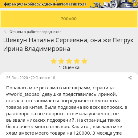
Отзывы о работе посредников
Шевкун Наталья Сергеевна, она же Петрук
Ирина Владимировна
5
.
1 Оценка
0
0
25 Янв 2020
Ответы: 18
з
Попалась мне реклама в инстаграмм, страница
в
ё
@world_taobao, девушка представилась Ириной,
з
сказала что занимается посредничеством вывоза
д
товара из Китая, была подкована во всех вопросах, в
разговоре на все вопросы отвечала уверенно, не
вызвала никаких подозрений. На страницы также
было очень много отзывов. Как итог, выслала мне
хлам вместе моего товара на 120000. 3 месяца уже