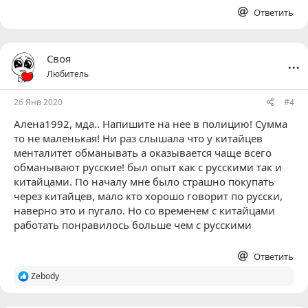
Ответить
...
Своя
Любитель
26 Янв 2020
#4
Алена1992
, мда.. Напишите на нее в полицию! Сумма
то не маленькая! Ни раз слышала что у китайцев
менталитет обманывать а оказывается чаще всего
обманывают русские! был опыт как с русскими так и
китайцами. По началу мне было страшно покупать
через китайцев, мало кто хорошо говорит по русски,
наверно это и пугало. Но со временем с китайцами
работать понравилось больше чем с русскими
Ответить
Р
Zebody
е
а
к