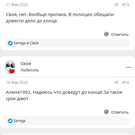
11 Фев 2020
#13
Своя
, нет. Вообще пропала. В полиции обещали
довести дело до конца
Ответить
Р
Serega
и
Своя
е
а
к
ц
...
Своя
и
Любитель
и
:
16 Фев 2020
#14
Алена1992
, Надеюсь что доведут до конца! За такое
срок дают
Ответить
Р
Serega
е
а
к