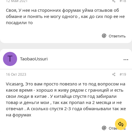
12 Май 2021
#18
Своя
, У нее на сторонних форумах уйма отзывов об
обмане и понять не могу одного , как до сих пор ее не
посадили то
Ответить
...
T
TaobaoUssuri
16 Окт 2023
#19
Vicasarg
, Это вам просто повезло и то под вопросом на
какое время - хорошо я живу рядом с границей и есть
свои люди в китае . У китайца спустя год забирали
товар и деньги мои , так как пропал на 2 месяца и не
отвечал . А сколько спустя 2-3 года обманывали так же
на форумах
Ответить