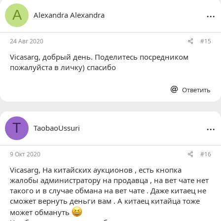
ц
...
A
Alexandra Alexandra
и
и
:
24 Авг 2020
#15
Vicasarg
, добрый день. Поделитесь посредником
пожалуйста в личку) спасибо
Ответить
...
T
TaobaoUssuri
9 Окт 2020
#16
Vicasarg
, На китайских аукционов , есть кнопка
жалобы администратору на продавца , на вет чате нет
такого и в случае обмана на вет чате . Даже китаец не
сможет вернуть деньги вам . А китаец китайца тоже
может обмануть