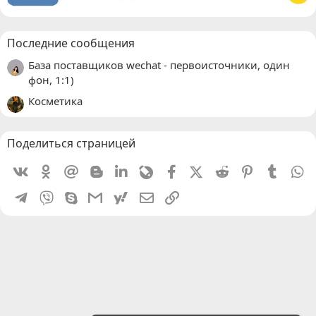
Последние сообщения
База поставщиков wechat - первоисточники, один
фон, 1:1)
Косметика
Поделиться страницей
Vkontakte
Odnoklassniki
Mail.ru
Blogger
Linkedin
Livejournal
Facebook
X (Twitter)
Reddit
Pinterest
Tumblr
W
Telegram
Viber
Skype
Gmail
yahoomail
Электронная почта
Ссылка