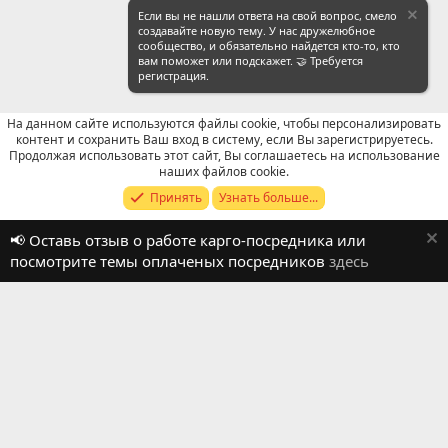
Если вы не нашли ответа на свой вопрос, смело
создавайте новую тему. У нас дружелюбное
сообщество, и обязательно найдется кто-то, кто
вам поможет или подскажет. 🤝 Требуется
регистрация.
На данном сайте используются файлы cookie, чтобы персонализировать
контент и сохранить Ваш вход в систему, если Вы зарегистрируетесь.
Продолжая использовать этот сайт, Вы соглашаетесь на использование
Отзывы о работе посредников
наших файлов cookie.
Принять
Узнать больше...
Russian (RU)
📢 Оставь отзыв о работе карго-посредника или
Обратная связь
Условия и правила
посмотрите темы оплаченых посредников
здесь
Политика конфиденциальности
Помощь
R
S
S