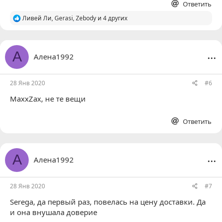
Ответить
Р
Ливей Ли
,
Gerasi
,
Zebody
и 4 других
е
а
к
ц
...
А
Алена1992
и
и
:
28 Янв 2020
#6
MaxxZax
, не те вещи
Ответить
...
А
Алена1992
28 Янв 2020
#7
Serega
, да первый раз, повелась на цену доставки. Да
и она внушала доверие