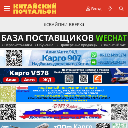
Вход
⬆️СВАЙПНИ ВВЕРХ⬆️