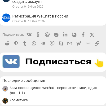
создать аккаунт
Ответы
0
9 Фев 2026
Регистрация WeChat в России
Ответы
0
13 Янв 2026
Vkontakte
Odnoklassniki
Mail.ru
Blogger
Linkedin
Livejournal
Facebook
X (Twit
Поделиться:
Reddit
Pinterest
Tumblr
WhatsApp
Telegram
Viber
Skype
Gmail
yahoomail
Электро
Сс
Последние сообщения
База поставщиков wechat - первоисточники, один
фон, 1:1)
Косметика