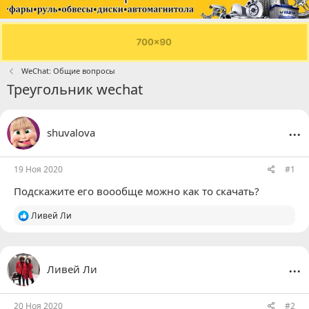
WeChat: Общие вопросы
Треугольник wechat
...
shuvalova
19 Ноя 2020
#1
Подскажите его воообще можно как то скачать?
Р
Ливей Ли
е
а
к
ц
...
Ливей Ли
и
и
:
20 Ноя 2020
#2