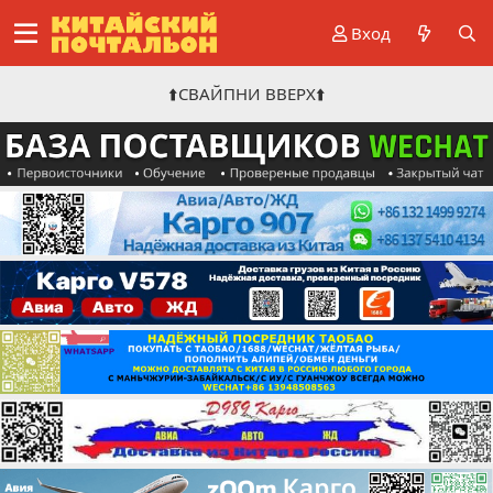
Вход
⬆️СВАЙПНИ ВВЕРХ⬆️