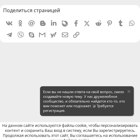
Поделиться страницей
Vkontakte
Odnoklassniki
Mail.ru
Blogger
Linkedin
Livejournal
Facebook
X (Twitter)
Reddit
Pinterest
Tumblr
W
Telegram
Viber
Skype
Gmail
yahoomail
Электронная почта
Ссылка
Если вы не нашли ответа на свой вопрос, смело
создавайте новую тему. У нас дружелюбное
сообщество, и обязательно найдется кто-то, кто
вам поможет или подскажет. 🤝 Требуется
регистрация.
На данном сайте используются файлы cookie, чтобы персонализировать
контент и сохранить Ваш вход в систему, если Вы зарегистрируетесь.
Продолжая использовать этот сайт, Вы соглашаетесь на использование
WeChat: Общие вопросы