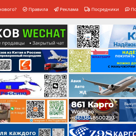
нового?
Правила
Реклама
Посредники
П