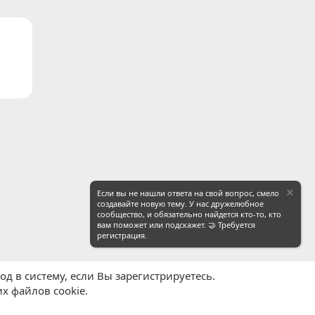
Если вы не нашли ответа на свой вопрос, смело
создавайте новую тему. У нас дружелюбное
сообщество, и обязательно найдется кто-то, кто
вам поможет или подскажет. 🤝 Требуется
регистрация.
д в систему, если Вы зарегистрируетесь.
х файлов cookie.