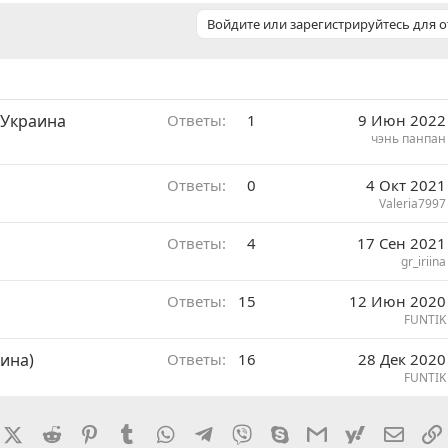
Войдите или зарегистрируйтесь для о
-Украина
Ответы
1
9 Июн 2022
чэнь панпан
Ответы
0
4 Окт 2021
Valeria7997
Ответы
4
17 Сен 2021
gr_iriina
Ответы
15
12 Июн 2020
FUNTIK
ина)
Ответы
16
28 Дек 2020
FUNTIK
rnal
acebook
X (Twitter)
Reddit
Pinterest
Tumblr
WhatsApp
Telegram
Viber
Skype
Gmail
yahoomail
Элект