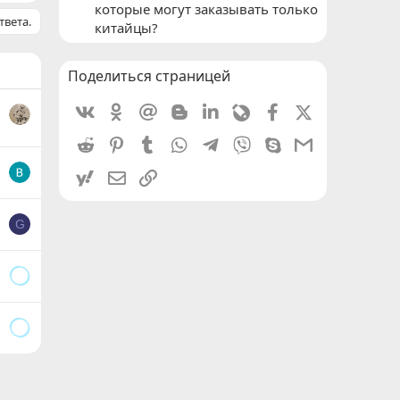
которые могут заказывать только
твета.
китайцы?
Поделиться страницей
Vkontakte
Odnoklassniki
Mail.ru
Blogger
Linkedin
Livejournal
Facebook
X (Twitter)
Reddit
Pinterest
Tumblr
WhatsApp
Telegram
Viber
Skype
Gmail
yahoomail
Электронная почта
Ссылка
G
ронная почта
Ссылка