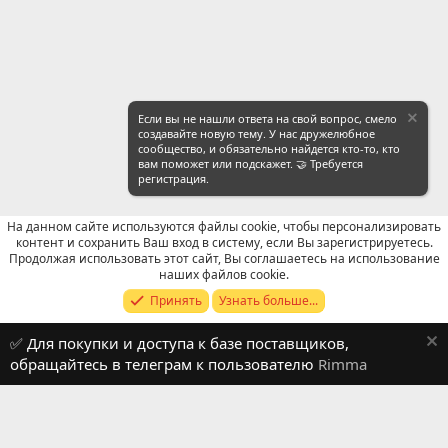
Если вы не нашли ответа на свой вопрос, смело
создавайте новую тему. У нас дружелюбное
сообщество, и обязательно найдется кто-то, кто
вам поможет или подскажет. 🤝 Требуется
регистрация.
На данном сайте используются файлы cookie, чтобы персонализировать
контент и сохранить Ваш вход в систему, если Вы зарегистрируетесь.
Продолжая использовать этот сайт, Вы соглашаетесь на использование
WeChat: Поиск
наших файлов cookie.
Принять
Узнать больше...
Russian (RU)
✅ Для покупки и доступа к базе поставщиков,
Обратная связь
Условия и правила
обращайтесь в телеграм к пользователю
Rimma
Политика конфиденциальности
Помощь
R
S
S