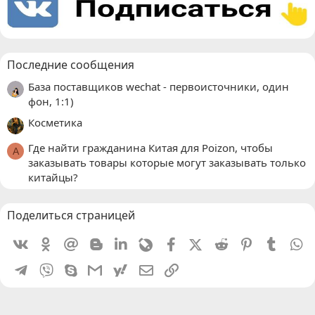
Последние сообщения
База поставщиков wechat - первоисточники, один
фон, 1:1)
Косметика
Где найти гражданина Китая для Poizon, чтобы
A
заказывать товары которые могут заказывать только
китайцы?
Поделиться страницей
Vkontakte
Odnoklassniki
Mail.ru
Blogger
Linkedin
Livejournal
Facebook
X (Twitter)
Reddit
Pinterest
Tumblr
W
Telegram
Viber
Skype
Gmail
yahoomail
Электронная почта
Ссылка