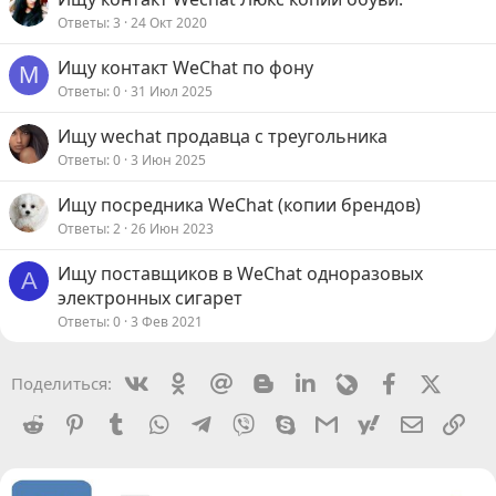
Ответы
3
24 Окт 2020
Ищу контакт WeChat по фону
M
Ответы
0
31 Июл 2025
Ищу wechat продавца с треугольника
Ответы
0
3 Июн 2025
Ищу посредника WeChat (копии брендов)
Ответы
2
26 Июн 2023
Ищу поставщиков в WeChat одноразовых
A
электронных сигарет
Ответы
0
3 Фев 2021
Vkontakte
Odnoklassniki
Mail.ru
Blogger
Linkedin
Livejournal
Facebook
X (Twit
Поделиться:
Reddit
Pinterest
Tumblr
WhatsApp
Telegram
Viber
Skype
Gmail
yahoomail
Электро
Сс