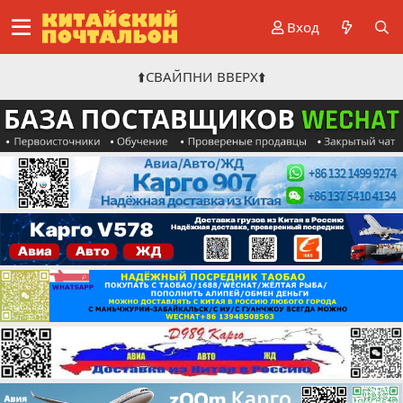
Вход
⬆️СВАЙПНИ ВВЕРХ⬆️