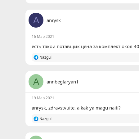
е
а
к
ц
A
anrysk
и
и
:
16 Мар 2021
есть такой потавщик цена за комплект окол 4
Р
Nazgul
е
а
к
ц
A
annbeglaryan1
и
и
:
19 Мар 2021
anrysk
, zdravstvuite, a kak ya magu naiti?
Р
Nazgul
е
а
к
ц