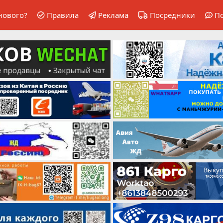
нового?
Правила
Реклама
Посредники
П