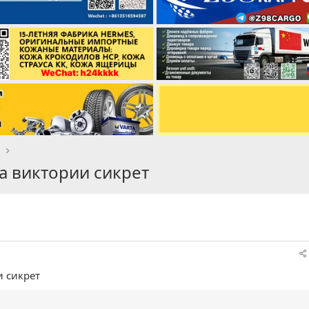
t
а виктории сикрет
и сикрет