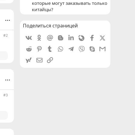
которые могут заказывать только
китайцы?
...
Поделиться страницей
#2
Vkontakte
Odnoklassniki
Mail.ru
Blogger
Linkedin
Livejournal
Facebook
X (Twitter)
Reddit
Pinterest
Tumblr
WhatsApp
Telegram
Viber
Skype
Gmail
yahoomail
Электронная почта
Ссылка
...
#3