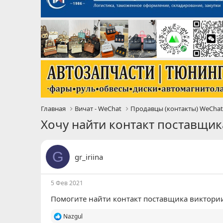
Главная
Вичат - WeChat
Продавцы (контакты) WeCha
Хочу найти контакт поставщик
G
gr_iriina
5 Фев 2021
Помогите найти контакт поставщика виктори
Р
Nazgul