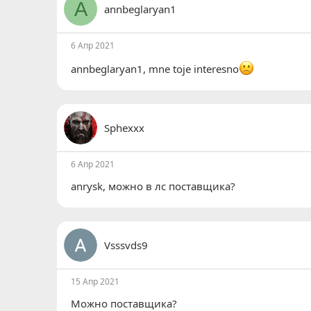
A
annbeglaryan1
и
и
:
6 Апр 2021
annbeglaryan1
, mne toje interesno
Sphexxx
6 Апр 2021
anrysk
, можно в лс поставщика?
Vsssvds9
15 Апр 2021
Можно поставщика?