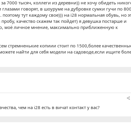
) за 7000 тысяч, коллеги из деревни)) не хочу обидеть никог
 глазами говорят, в шоуруме на дубровке сумки гучи по 80
.. поэтому тут каждому свое))) на i28 нормальная обувь, но э
 пробу, качество скажем так пойдет) я девушка постарше и
ию, моё личное мнение, максимально приближенную к
сем стремненькие копиии стоит по 1500,более качественны
можете найти для себя модели на садоводе,если ищите бол
чества, чем на i28 есть в вичат контакт у вас?