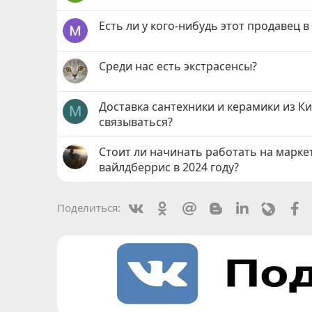
Есть ли у кого-нибудь этот продавец в
Среди нас есть экстрасенсы?
Доставка сантехники и керамики из Ки
М
связываться?
Стоит ли начинать работать на марке
вайлдберрис в 2024 году?
Vkontakte
Odnoklassniki
Mail.ru
Blogger
Linkedin
Livejou
F
Поделиться: