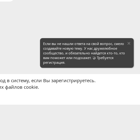
Если вы не нашли ответа на свой вопрос, смело
создавайте новую тему. У нас дружелюбное
сообщество, и обязательно найдется кто-то, кто
вам поможет или подскажет. 🤝 Требуется
регистрация.
д в систему, если Вы зарегистрируетесь.
х файлов cookie.
равила
Политика конфиденциальности
Помощь
R
S
S