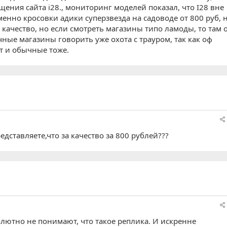
ения сайта i28., мониторинг моделей показал, что I28 вне
енно кросовки адики суперзвезда на садоводе от 800 руб, 
 качество, но если смотреть магазины типо ламоды, то там 
чные магазины говорить уже охота с трауром, так как оф
т и обычные тоже.
едставляете,что за качество за 800 рублей???
олютно не понимают, что такое реплика. И искренне