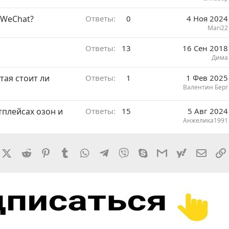
 WeChat?
Ответы
0
4 Ноя 2024
Mari22
Ответы
13
16 Сен 2018
Дима
тая стоит ли
Ответы
1
1 Фев 2025
Валентин Берг
тплейсах озон и
Ответы
15
5 Авг 2024
Анжелика1991
rnal
acebook
X (Twitter)
Reddit
Pinterest
Tumblr
WhatsApp
Telegram
Viber
Skype
Gmail
yahoomail
Элект