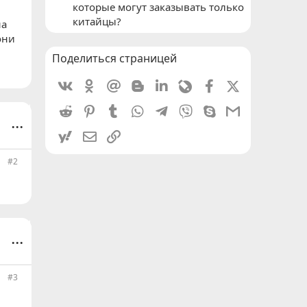
которые могут заказывать только
китайцы?
на
они
Поделиться страницей
Vkontakte
Odnoklassniki
Mail.ru
Blogger
Linkedin
Livejournal
Facebook
X (Twitter)
Reddit
Pinterest
Tumblr
WhatsApp
Telegram
Viber
Skype
Gmail
...
yahoomail
Электронная почта
Ссылка
#2
...
#3