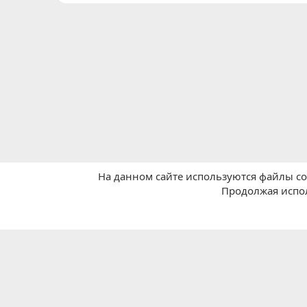
На данном сайте используются файлы coo
Главная
Покупки в Китае
🎈Общие вопросы
Продолжая испол
Russian (RU)