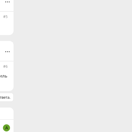
#5
...
#6
тиль
твета.
A