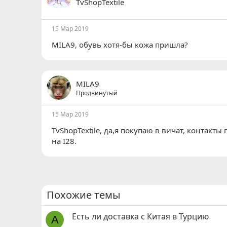
TvShopTextile
15 Мар 2019
MILA9
, обувь хотя-бы кожа пришла?
MILA9
Продвинутый
15 Мар 2019
TvShopTextile
, да,я покупаю в вичат, контакты
на I28.
Похожие темы
Есть ли доставка с Китая в Турцию
A