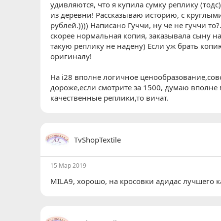
удивляются, что я купила сумку реплику (тодс
из деревни! Рассказываю историю, с круглыми
рублей.)))) Написано Гуччи, ну че не гуччи то?
скорее нормальная копия, заказывала сыну на
такую реплику не надену) Если уж брать коп
оригиналу!
На i28 вполне логичное ценообразование,сов
дороже,если смотрите за 1500, думаю вполне 
качественные реплики,то вичат.
TvShopTextile
15 Мар 2019
MILA9
, хорошо, на кросовки адидас лучшего ка