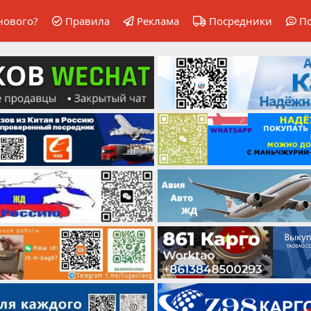
нового?
Правила
Реклама
Посредники
П