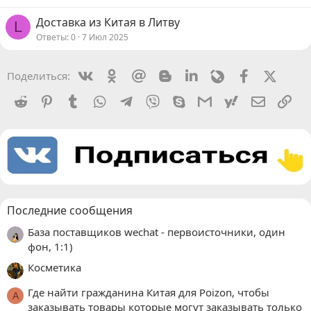
Доставка из Китая в Литву
L
Ответы
0
7 Июл 2025
Vkontakte
Odnoklassniki
Mail.ru
Blogger
Linkedin
Livejournal
Facebook
X (Twit
Поделиться:
Reddit
Pinterest
Tumblr
WhatsApp
Telegram
Viber
Skype
Gmail
yahoomail
Электро
Сс
Последние сообщения
База поставщиков wechat - первоисточники, один
фон, 1:1)
Косметика
Где найти гражданина Китая для Poizon, чтобы
A
заказывать товары которые могут заказывать только