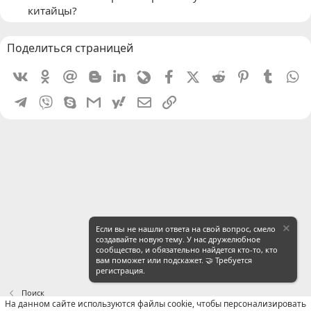
китайцы?
Поделиться страницей
Vkontakte
Odnoklassniki
Mail.ru
Blogger
Linkedin
Livejournal
Facebook
X (Twitter)
Reddit
Pinterest
Tumblr
W
Telegram
Viber
Skype
Gmail
yahoomail
Электронная почта
Ссылка
Если вы не нашли ответа на свой вопрос, смело
создавайте новую тему. У нас дружелюбное
сообщество, и обязательно найдется кто-то, кто
вам поможет или подскажет. 🤝 Требуется
регистрация.
Поиск
На данном сайте используются файлы cookie, чтобы персонализировать