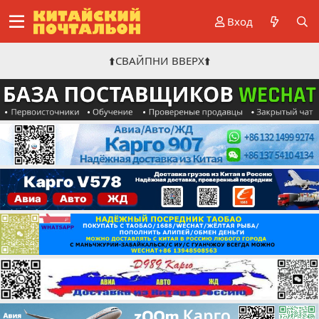
Вход
⬆️СВАЙПНИ ВВЕРХ⬆️