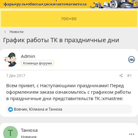
Новости
График работы ТК в праздничные дни
...
Admin
Команда форума
7 Дек 2017
#1
Всем привет, с Наступающими праздниками! Перед
оформлением заказа ознакомьтесь с графиком работы
в праздничные дни представительств ТК.:xmastree:
Р
Вовчик
,
Юлиана
и
Танюха
е
а
к
ц
...
Танюха
Т
и
Новичок