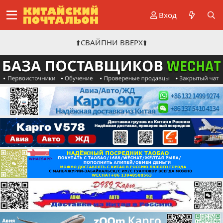
Вход
⬆️СВАЙПНИ ВВЕРХ⬆️