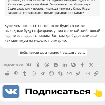
успеваю, читала на ветке посредника жени,что будут еще в
Китае выходные аааа:drunk: блин потом такой чувствую
будет ажиотаж к посредникам, да и почта в Китае будет
завалена, кто заказывал после праздников в Китае?
Хуже чем после 11.11. точно не будет) В китае
выходные будут в феврале, у них же китайский новый
год не совпадает с нашим. Вот там да, будет затишье
как минимум на неделю примерно.
Войдите или зарегистрируйтесь для ответа.
Vkontakte
Odnoklassniki
Mail.ru
Blogger
Linkedin
Livejournal
Facebook
X (Twit
Поделиться:
Reddit
Pinterest
Tumblr
WhatsApp
Telegram
Viber
Skype
Gmail
yahoomail
Электро
Сс