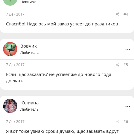
Новичок
и
:
7 Дек 2017
#4
Спасибо! Надеюсь мой заказ успеет до праздников
...
Вовчик
Любитель
7 Дек 2017
#5
Если щас заказать? не успеет же до нового года
доехать
...
Юлиана
Любитель
7 Дек 2017
#6
Я вот тоже узнаю сроки думаю, щас заказать вдруг