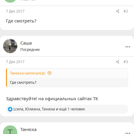
и
:
7 Дек 2017
#2
Где смотреть?
...
Саша
Посредник
7 Дек 2017
#3
Танюха написал(а):
Где смотреть?
Здравствуйте! на официальных сайтах ТК
Р
Lcena
,
Юлиана
,
Танюха
и ещё 1 человек
е
а
к
ц
...
Танюха
Т
и