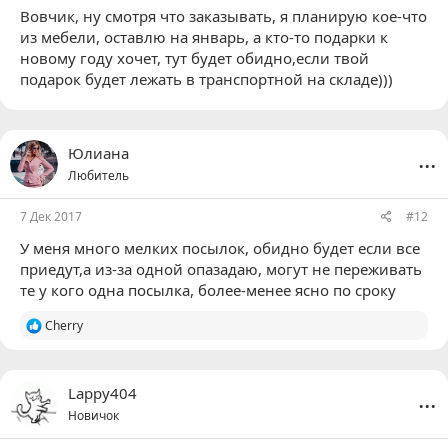
Вовчик
, ну смотря что заказывать, я планирую кое-что
из мебели, оставлю на январь, а кто-то подарки к
новому году хочет, тут будет обидно,если твой
подарок будет лежать в транспортной на складе)))
...
Юлиана
Любитель
7 Дек 2017
#12
У меня много мелких посылок, обидно будет если все
приедут,а из-за одной опазадаю, могут не переживать
те у кого одна посылка, более-менее ясно по сроку
Р
Cherry
е
а
к
ц
...
Lappy404
и
Новичок
и
: