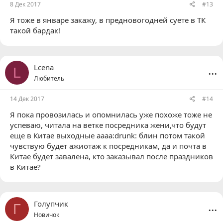
8 Дек 2017
#13
Я тоже в январе закажу, в предновогодней суете в ТК
такой бардак!
...
Lcena
L
Любитель
14 Дек 2017
#14
Я пока провозилась и опомнилась уже похоже тоже не
успеваю, читала на ветке посредника жени,что будут
еще в Китае выходные аааа:drunk: блин потом такой
чувствую будет ажиотаж к посредникам, да и почта в
Китае будет завалена, кто заказывал после праздников
в Китае?
...
Голупчик
Г
Новичок