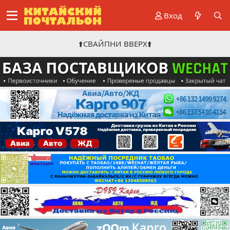
Вход
⬆️СВАЙПНИ ВВЕРХ⬆️