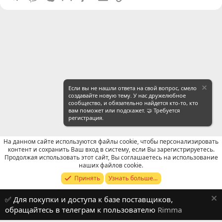
Если вы не нашли ответа на свой вопрос, смело
создавайте новую тему. У нас дружелюбное
сообщество, и обязательно найдется кто-то, кто
вам поможет или подскажет. 🤝 Требуется
регистрация.
На данном сайте используются файлы cookie, чтобы персонализировать
контент и сохранить Ваш вход в систему, если Вы зарегистрируетесь.
Продолжая использовать этот сайт, Вы соглашаетесь на использование
Продавцы (контакты) WeChat
наших файлов cookie.
Принять
Узнать больше...
Russian (RU)
✅ Для покупки и доступа к базе поставщиков,
Обратная связь
Условия и правила
обращайтесь в телеграм к пользователю
Rimma
Политика конфиденциальности
Помощь
R
S