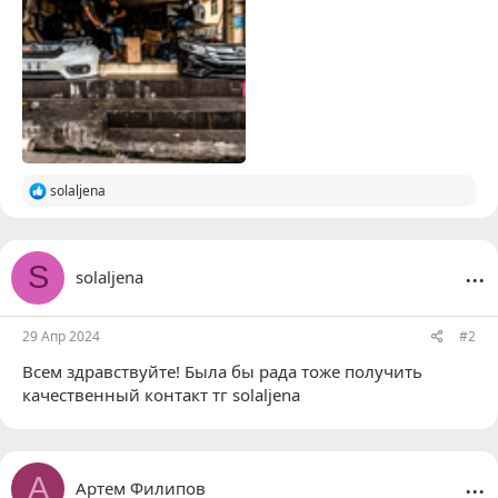
Р
solaljena
е
а
к
ц
...
S
solaljena
и
и
:
29 Апр 2024
#2
Всем здравствуйте! Была бы рада тоже получить
качественный контакт тг
solaljena
...
А
Артем Филипов