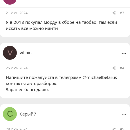
21 Июн 2024
#3
Я в 2018 покупал морду в сборе на таобао, там если
искать все можно найти
...
V
villain
25 Июн 2024
#4
Напишите пожалуйста в телеграмм @michaelbelarus
контакты авторазборок.
Заранее благодарю.
...
С
Серый7
28 Июн 2024
#5