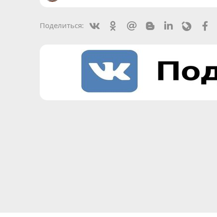
Vkontakte
Odnoklassniki
Mail.ru
Blogger
Linkedin
Livejou
F
Поделиться: