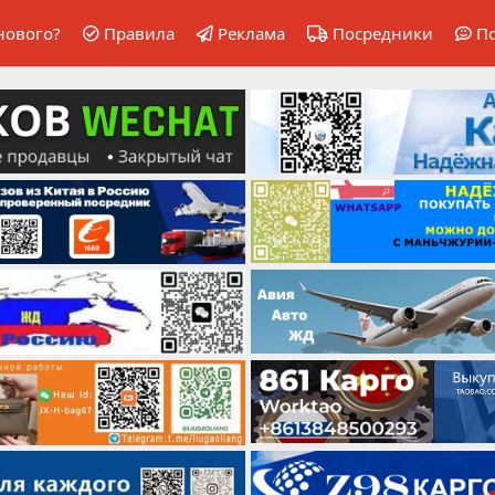
нового?
Правила
Реклама
Посредники
П