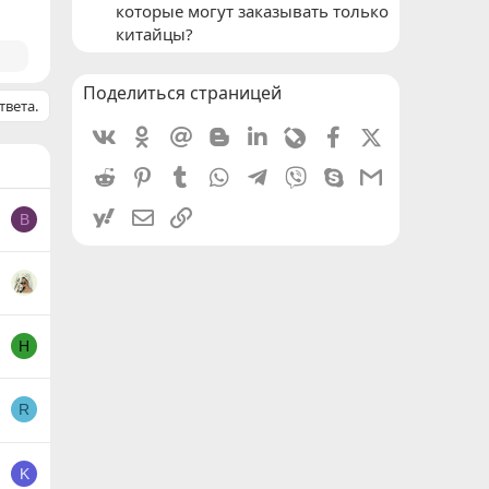
которые могут заказывать только
китайцы?
Поделиться страницей
твета.
Vkontakte
Odnoklassniki
Mail.ru
Blogger
Linkedin
Livejournal
Facebook
X (Twitter)
Reddit
Pinterest
Tumblr
WhatsApp
Telegram
Viber
Skype
Gmail
yahoomail
Электронная почта
Ссылка
B
Н
R
K