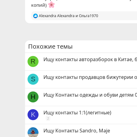
копий)
Р
Alexandra Alexandra
и
Ольга1970
е
а
к
ц
и
и
Похожие темы
:
Ищу контакты авторазборок в Китае, б
R
Ищу контакты продавцов бижутерии 
S
Ищу Контакты одежды и обуви детям 
Н
Ищу контакты 1:1(легитные)
K
2
Ищу Контакты Sandro, Maje