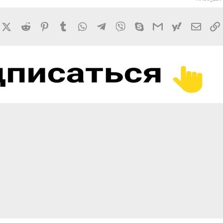
rnal
acebook
X (Twitter)
Reddit
Pinterest
Tumblr
WhatsApp
Telegram
Viber
Skype
Gmail
yahoomail
Элект