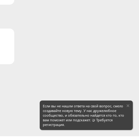
ронная почта
Ссылка
Если вы не нашли ответа на свой вопрос, смело
создавайте новую тему. У нас дружелюбное
сообщество, и обязательно найдется кто-то, кто
вам поможет или подскажет. 🤝 Требуется
регистрация.