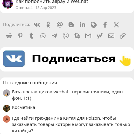
Как пополнить alipay и WeChat
Ответы
4
15 Апр 2023
Vkontakte
Odnoklassniki
Mail.ru
Blogger
Linkedin
Livejournal
Facebook
X (Twit
Поделиться:
Reddit
Pinterest
Tumblr
WhatsApp
Telegram
Viber
Skype
Gmail
yahoomail
Электро
Сс
Последние сообщения
База поставщиков wechat - первоисточники, один
фон, 1:1)
Косметика
Где найти гражданина Китая для Poizon, чтобы
A
заказывать товары которые могут заказывать только
китайцы?