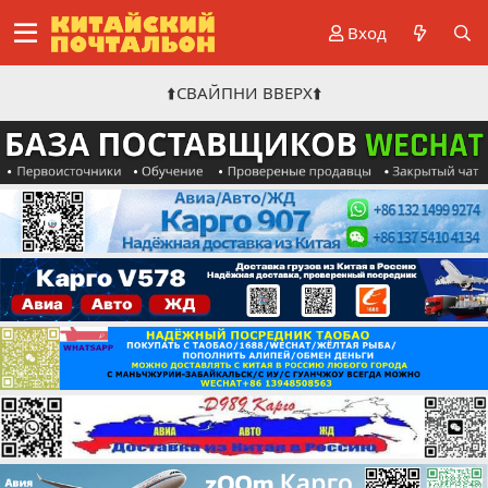
Вход
⬆️СВАЙПНИ ВВЕРХ⬆️