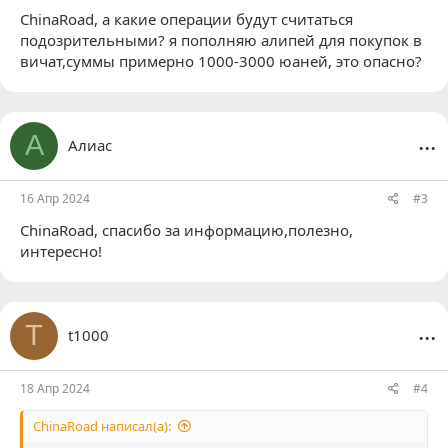
ChinaRoad
, а какие операции будут считаться
подозрительными? я пополняю алипей для покупок в
вичат,суммы примерно 1000-3000 юаней, это опасно?
...
А
Алиас
16 Апр 2024
#3
ChinaRoad
, спасибо за информацию,полезно,
интересно!
...
T
t1000
18 Апр 2024
#4
ChinaRoad написал(а):