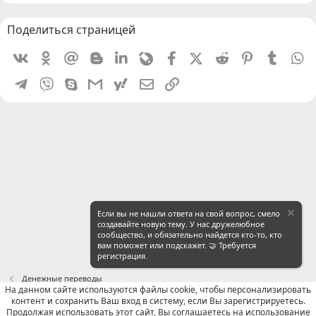
Поделиться страницей
Vkontakte
Odnoklassniki
Mail.ru
Blogger
Linkedin
Livejournal
Facebook
X (Twitter)
Reddit
Pinterest
Tumblr
W
Telegram
Viber
Skype
Gmail
yahoomail
Электронная почта
Ссылка
Если вы не нашли ответа на свой вопрос, смело
создавайте новую тему. У нас дружелюбное
сообщество, и обязательно найдется кто-то, кто
вам поможет или подскажет. 🤝 Требуется
регистрация.
Денежные переводы
На данном сайте используются файлы cookie, чтобы персонализировать
контент и сохранить Ваш вход в систему, если Вы зарегистрируетесь.
Russian (RU)
Продолжая использовать этот сайт, Вы соглашаетесь на использование