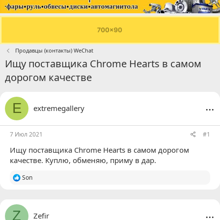
Продавцы (контакты) WeChat
Ищу поставщика Chrome Hearts в самом
дорогом качестве
...
E
extremegallery
7 Июл 2021
#1
Ищу поставщика Chrome Hearts в самом дорогом
качестве. Куплю, обменяю, приму в дар.
Р
Son
е
а
к
ц
...
Z
Zefir
и