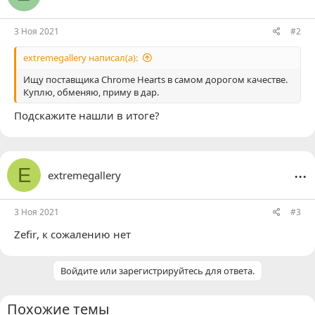
и
:
3 Ноя 2021
#2
extremegallery написал(а):
Ищу поставщика Chrome Hearts в самом дорогом качестве.
Куплю, обменяю, приму в дар.
Подскажите нашли в итоге?
...
E
extremegallery
3 Ноя 2021
#3
Zefir
, к сожалению нет
Войдите или зарегистрируйтесь для ответа.
Похожие темы