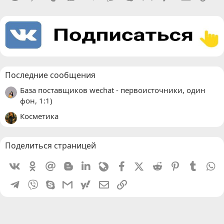
Последние сообщения
База поставщиков wechat - первоисточники, один
фон, 1:1)
Косметика
Поделиться страницей
Vkontakte
Odnoklassniki
Mail.ru
Blogger
Linkedin
Livejournal
Facebook
X (Twitter)
Reddit
Pinterest
Tumblr
W
Telegram
Viber
Skype
Gmail
yahoomail
Электронная почта
Ссылка