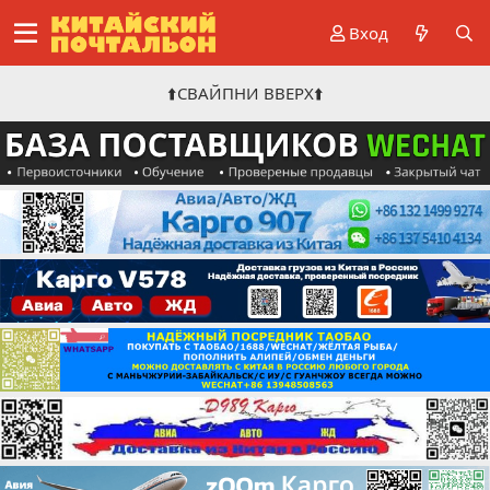
Вход
⬆️СВАЙПНИ ВВЕРХ⬆️