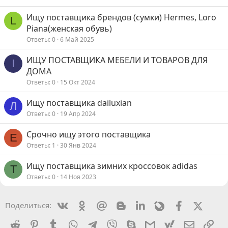
Ищу поставщика брендов (сумки) Hermes, Loro
L
Piana(женская обувь)
Ответы
0
6 Май 2025
ИЩУ ПОСТАВЩИКА МЕБЕЛИ И ТОВАРОВ ДЛЯ
I
ДОМА
Ответы
0
15 Окт 2024
Ищу поставщика dailuxian
Л
Ответы
0
19 Апр 2024
Срочно ищу этого поставщика
Е
Ответы
1
30 Янв 2024
Ищу поставщика зимних кроссовок adidas
T
Ответы
0
14 Ноя 2023
Vkontakte
Odnoklassniki
Mail.ru
Blogger
Linkedin
Livejournal
Facebook
X (Twit
Поделиться:
Reddit
Pinterest
Tumblr
WhatsApp
Telegram
Viber
Skype
Gmail
yahoomail
Электро
Сс