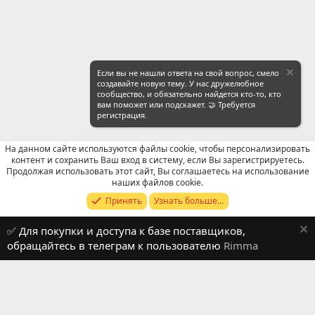
Если вы не нашли ответа на свой вопрос, смело
создавайте новую тему. У нас дружелюбное
сообщество, и обязательно найдется кто-то, кто
вам поможет или подскажет. 🤝 Требуется
регистрация.
На данном сайте используются файлы cookie, чтобы персонализировать
контент и сохранить Ваш вход в систему, если Вы зарегистрируетесь.
Продолжая использовать этот сайт, Вы соглашаетесь на использование
Продавцы (контакты) WeChat
наших файлов cookie.
Принять
Узнать больше...
Russian (RU)
✅ Для покупки и доступа к базе поставщиков,
Обратная связь
Условия и правила
обращайтесь в телеграм к пользователю
Rimma
Политика конфиденциальности
Помощь
R
S
S