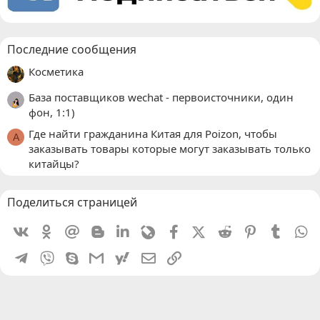
Последние сообщения
Косметика
База поставщиков wechat - первоисточники, один
фон, 1:1)
Где найти гражданина Китая для Poizon, чтобы
A
заказывать товары которые могут заказывать только
китайцы?
Поделиться страницей
Vkontakte
Odnoklassniki
Mail.ru
Blogger
Linkedin
Livejournal
Facebook
X (Twitter)
Reddit
Pinterest
Tumblr
W
Telegram
Viber
Skype
Gmail
yahoomail
Электронная почта
Ссылка