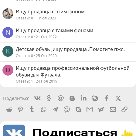
Ищу продавца с этим фоном
Ответы
0
1 Июл 2023
Ищу продавца с такими фонами
N
Ответы
0
21 Окт 2022
Детская обувь ,ищу продавца .Помогите пжл.
K
Ответы
0
25 Окт 2020
Ищу продавца профессиональной футбольной
D
обуви для Футзала.
Ответы
1
24 Ноя 2019
Vkontakte
Odnoklassniki
Mail.ru
Blogger
Linkedin
Livejournal
Facebook
X (Twit
Поделиться:
Reddit
Pinterest
Tumblr
WhatsApp
Telegram
Viber
Skype
Gmail
yahoomail
Электро
Сс