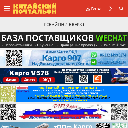
Вход
⬆️СВАЙПНИ ВВЕРХ⬆️