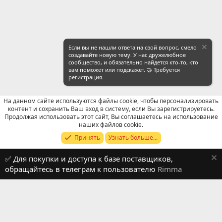
Если вы не нашли ответа на свой вопрос, смело
создавайте новую тему. У нас дружелюбное
сообщество, и обязательно найдется кто-то, кто
вам поможет или подскажет. 🤝 Требуется
регистрация.
На данном сайте используются файлы cookie, чтобы персонализировать
контент и сохранить Ваш вход в систему, если Вы зарегистрируетесь.
Продолжая использовать этот сайт, Вы соглашаетесь на использование
WeChat: Поиск
наших файлов cookie.
Принять
Узнать больше...
Russian (RU)
✅ Для покупки и доступа к базе поставщиков,
Обратная связь
Условия и правила
обращайтесь в телеграм к пользователю
Rimma
Политика конфиденциальности
Помощь
R
S
S