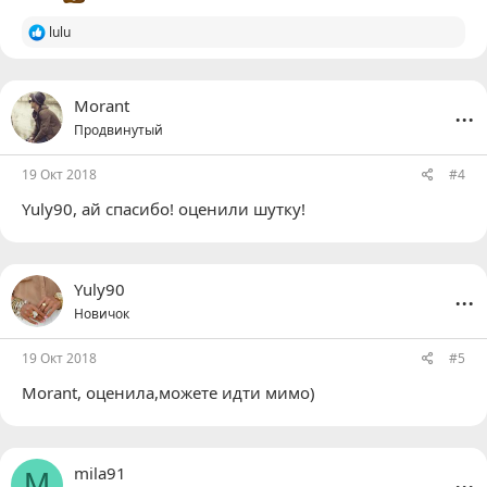
Р
lulu
е
а
к
ц
...
Morant
и
Продвинутый
и
:
19 Окт 2018
#4
Yuly90
, ай спасибо! оценили шутку!
...
Yuly90
Новичок
19 Окт 2018
#5
Morant
, оценила,можете идти мимо)
...
mila91
M