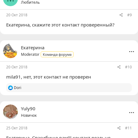
Любитель
и
:
20 Окт 2018
#9
Екатерина
, скажите этот контакт проверенный?
...
Екатерина
Moderator
Команда форума
20 Окт 2018
#10
mila91
, нет, этот контакт не проверен
Р
Dori
е
а
к
ц
...
Yuly90
и
Новичок
и
:
25 Окт 2018
#11
Екатерина
, Спасибище вам!!! контакт реально