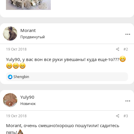
...
Morant
Продвинутый
19 Окт 2018
#2
Yuly90
, у вас вон все руки увешаны! куда еще-то???
Р
Shengbin
е
а
к
ц
...
Yuly90
и
Новичок
и
:
19 Окт 2018
#3
Morant
, очень смешно!хорошо пошутили! садитесь
пять!