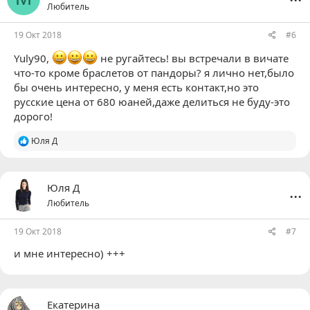
Любитель
19 Окт 2018
#6
Yuly90
,
не ругайтесь! вы встречали в вичате
что-то кроме браслетов от пандоры? я лично нет,было
бы очень интересно, у меня есть контакт,но это
русские цена от 680 юаней,даже делиться не буду-это
дорого!
Р
Юля Д
е
а
к
ц
...
Юля Д
и
Любитель
и
:
19 Окт 2018
#7
и мне интересно) +++
...
Екатерина