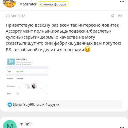
Moderator
Команда форума
20 Окт 2018
#8
Приветствую всех,ну раз всем так интересно ловите))
Ассортимент полный,кольца/подвески/браслеты/
кулоны/серьги/шармы,о качестве не могу
сказать,пишут,что они фабрика, удачных вам покупок!
P.S. не забывайте делиться отзывами
Р
SJane
,
Yuly90
,
lulu
и 4 других
е
а
к
ц
...
mila91
M
и