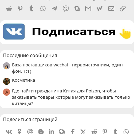
Reddit
Pinterest
Tumblr
WhatsApp
Telegram
Viber
Skype
Gmail
yahoomail
Электро
Сс
Последние сообщения
База поставщиков wechat - первоисточники, один
фон, 1:1)
Косметика
Где найти гражданина Китая для Poizon, чтобы
A
заказывать товары которые могут заказывать только
китайцы?
Поделиться страницей
Vkontakte
Odnoklassniki
Mail.ru
Blogger
Linkedin
Livejournal
Facebook
X (Twitter)
Reddit
Pinterest
Tumblr
W