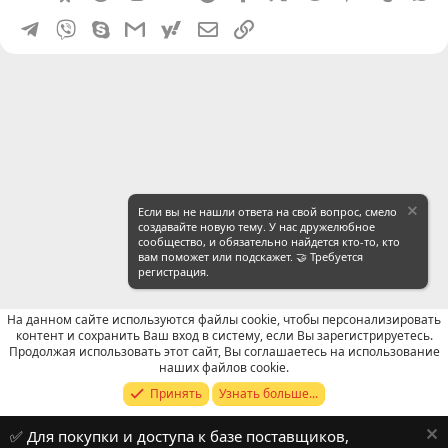
Telegram
Viber
Skype
Gmail
yahoomail
Электронная почта
Ссылка
Если вы не нашли ответа на свой вопрос, смело
создавайте новую тему. У нас дружелюбное
сообщество, и обязательно найдется кто-то, кто
вам поможет или подскажет. 🤝 Требуется
регистрация.
На данном сайте используются файлы cookie, чтобы персонализировать
контент и сохранить Ваш вход в систему, если Вы зарегистрируетесь.
Продолжая использовать этот сайт, Вы соглашаетесь на использование
WeChat: Поиск
наших файлов cookie.
Принять
Узнать больше...
Russian (RU)
✅ Для покупки и доступа к базе поставщиков,
Обратная связь
Условия и правила