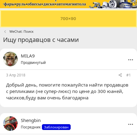
WeChat: Поиск
Ищу продавцов с часами
...
MILA9
Продвинутый
3 Апр 2018
#1
Добрый день, помогите пожалуйста найти продавцов
с репликами (не супер-люкс) по цене до 300 юаней,
часиков,буду вам очень благодарна
...
Shengbin
Посредник
Заблокирован