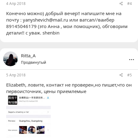
4 Апр 2018
#4
Конечно можно)
добрый вечер!! напишите мне на
почту :
yanyshevich@mail.ru
или ватсап//ваибер
89145046179 (это Анна , мои помощник), обговорим
детали!! с уваж. shenbin
...
Ritta_A
Продвинутый
5 Апр 2018
#5
Elizabeth
, ловите, контакт не проверен,но пишет,что он
первоисточник, цены приемлемые