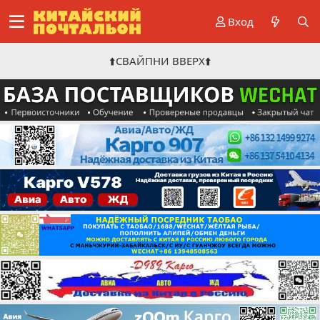
Вход
⬆️СВАЙПНИ ВВЕРХ⬆️