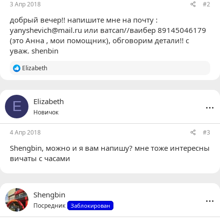
3 Апр 2018
#2
добрый вечер!! напишите мне на почту :
yanyshevich@mail.ru
или ватсап//ваибер 89145046179
(это Анна , мои помощник), обговорим детали!! с
уваж. shenbin
Р
Elizabeth
е
а
к
ц
...
Elizabeth
E
и
Новичок
и
:
4 Апр 2018
#3
Shengbin
, можно и я вам напишу? мне тоже интересны
вичаты с часами
...
Shengbin
Посредник
Заблокирован