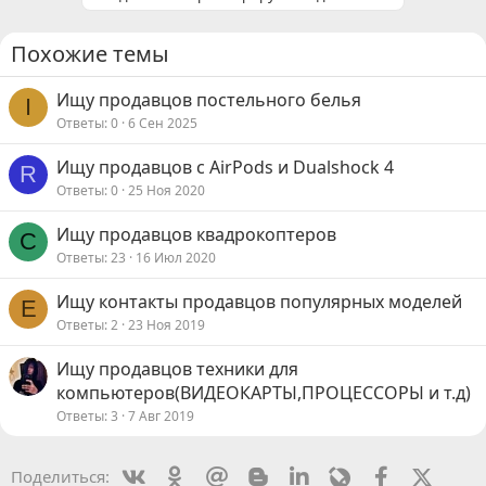
Похожие темы
Ищу продавцов постельного белья
I
Ответы
0
6 Сен 2025
Ищу продавцов с AirPods и Dualshock 4
R
Ответы
0
25 Ноя 2020
Ищу продавцов квадрокоптеров
С
Ответы
23
16 Июл 2020
Ищу контакты продавцов популярных моделей
E
Ответы
2
23 Ноя 2019
Ищу продавцов техники для
компьютеров(ВИДЕОКАРТЫ,ПРОЦЕССОРЫ и т.д)
Ответы
3
7 Авг 2019
Vkontakte
Odnoklassniki
Mail.ru
Blogger
Linkedin
Livejournal
Facebook
X (Twit
Поделиться: