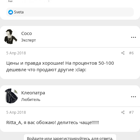
Р
Sveta
е
а
к
ц
...
Coco
и
Эксперт
и
:
5 Апр 2018
#6
Цены и правда хорошие! На процентов 50-100
дешевле что продают другие :clap:
...
Клеопатра
Любитель
5 Апр 2018
#7
Ritta_A
, я вас обожаю! делитесь чаще!!!!!!
Войдите или зарегистрируйтесь для ответа.