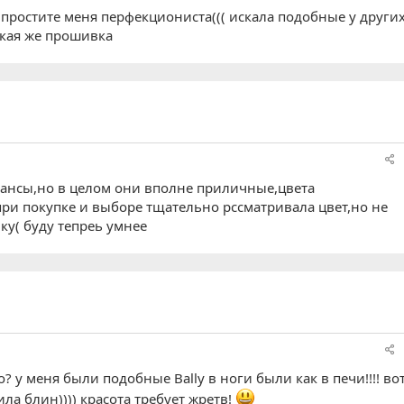
ь,простите меня перфекциониста((( искала подобные у други
акая же прошивка
ньюансы,но в целом они вполне приличные,цвета
при покупке и выборе тщательно рссматривала цвет,но не
ку( буду тепреь умнее
? у меня были подобные Bally в ноги были как в печи!!!! во
ла блин)))) красота требует жретв!