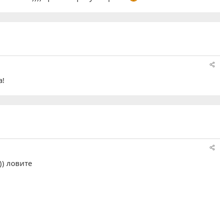
а!
)) ловите