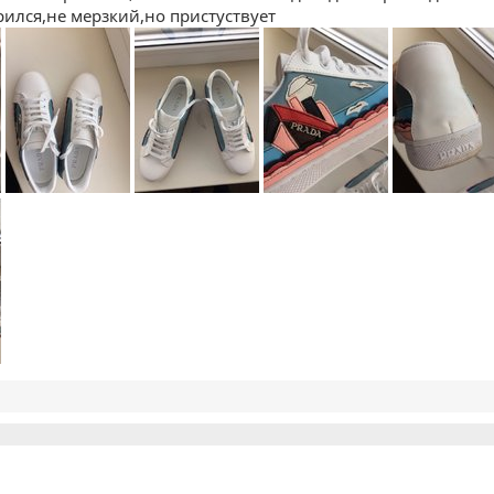
рился,не мерзкий,но пристуствует