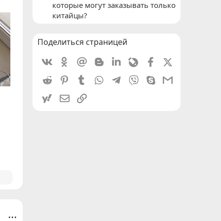
которые могут заказывать только
китайцы?
Поделиться страницей
Vkontakte
Odnoklassniki
Mail.ru
Blogger
Linkedin
Livejournal
Facebook
X (Twitter)
Reddit
Pinterest
Tumblr
WhatsApp
Telegram
Viber
Skype
Gmail
yahoomail
Электронная почта
Ссылка
...