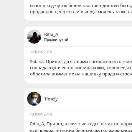
и нос у кед чуток более заострен должен быт
продавцов,цена есть и выше,а модель та же,т
Ritta_A
Продвинутый
12 Июл 2018
Sabina
, Привет, да я с вами соголасна есть 
совпадают,качество пошива,кожи, хорошее,я 
обратила внимание на нашивку прада и строч
Timely
12 Июл 2018
Ritta_A
, Привет, отличные кеды! в них не жарко
все прекрасно в них было,но жутко жарко,носи