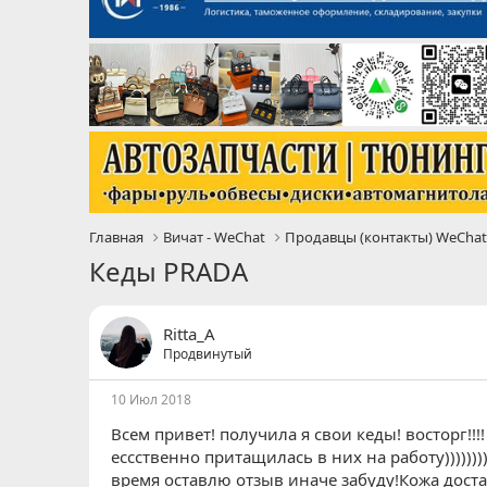
Главная
Вичат - WeChat
Продавцы (контакты) WeCha
Кеды PRADA
Ritta_A
Продвинутый
10 Июл 2018
Всем привет! получила я свои кеды! восторг!!!
ессственно притащилась в них на работу))))))
время оставлю отзыв иначе забуду!Кожа дост