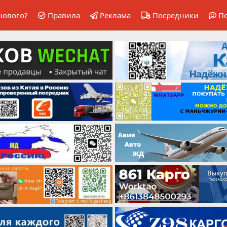
нового?
Правила
Реклама
Посредники
П