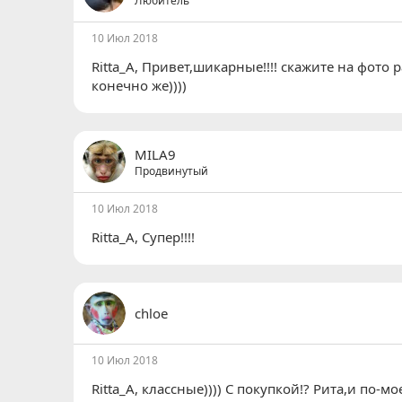
Любитель
и
:
10 Июл 2018
Ritta_A
, Привет,шикарные!!!! скажите на фото 
конечно же))))
MILA9
Продвинутый
10 Июл 2018
Ritta_A
, Супер!!!!
chloe
10 Июл 2018
Ritta_A
, классные)))) С покупкой!? Рита,и по-м