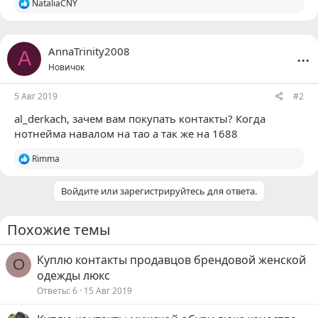
Р
NataliaCNY
е
а
к
ц
...
AnnaTrinity2008
A
и
Новичок
и
:
5 Авг 2019
#2
al_derkach
, зачем вам покупать контакты? Когда
нотнейма навалом на тао а так же на 1688
Р
Rimma
е
а
Войдите или зарегистрируйтесь для ответа.
к
ц
и
и
Похожие темы
:
Куплю контакты продавцов брендовой женской
O
одежды люкс
Ответы
6
15 Авг 2019