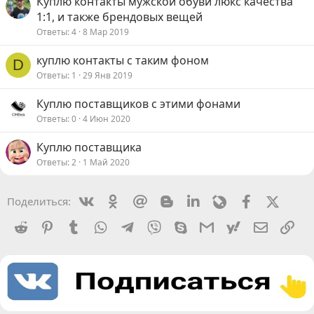
Куплю контакты мужской обуви люкс качества
1:1, и также брендовых вещей
Ответы
4
8 Мар 2019
куплю контакты с таким фоном
D
Ответы
1
29 Янв 2019
Куплю поставщиков с этими фонами
Ответы
0
4 Июн 2020
Куплю поставщика
Ответы
2
1 Май 2020
Vkontakte
Odnoklassniki
Mail.ru
Blogger
Linkedin
Livejournal
Facebook
X (Twit
Поделиться:
Reddit
Pinterest
Tumblr
WhatsApp
Telegram
Viber
Skype
Gmail
yahoomail
Электро
Сс