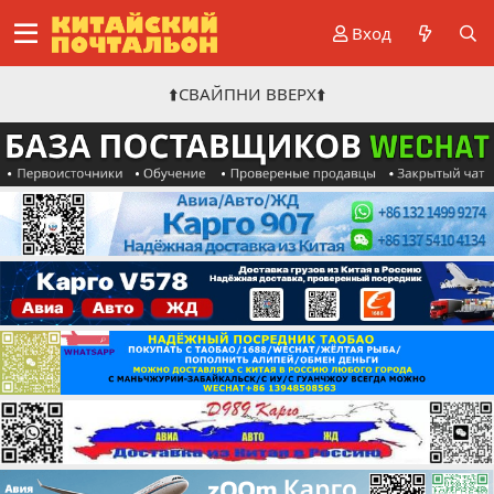
Вход
⬆️СВАЙПНИ ВВЕРХ⬆️