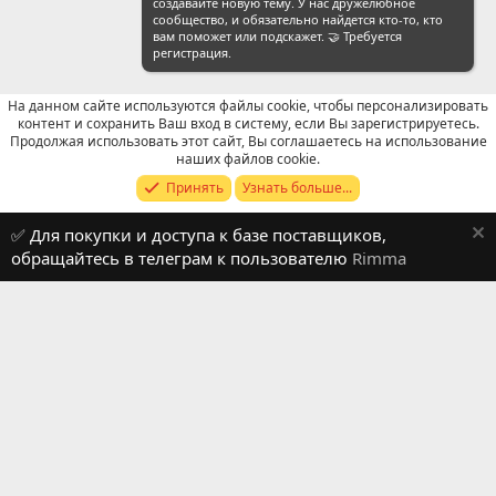
создавайте новую тему. У нас дружелюбное
сообщество, и обязательно найдется кто-то, кто
вам поможет или подскажет. 🤝 Требуется
регистрация.
На данном сайте используются файлы cookie, чтобы персонализировать
контент и сохранить Ваш вход в систему, если Вы зарегистрируетесь.
Продолжая использовать этот сайт, Вы соглашаетесь на использование
WeChat: Поиск
наших файлов cookie.
Принять
Узнать больше...
Russian (RU)
✅ Для покупки и доступа к базе поставщиков,
Обратная связь
Условия и правила
обращайтесь в телеграм к пользователю
Rimma
Политика конфиденциальности
Помощь
R
S
S