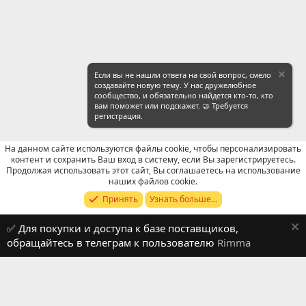
Если вы не нашли ответа на свой вопрос, смело
создавайте новую тему. У нас дружелюбное
сообщество, и обязательно найдется кто-то, кто
вам поможет или подскажет. 🤝 Требуется
регистрация.
На данном сайте используются файлы cookie, чтобы персонализировать
контент и сохранить Ваш вход в систему, если Вы зарегистрируетесь.
Продолжая использовать этот сайт, Вы соглашаетесь на использование
WeChat: Поиск
наших файлов cookie.
Принять
Узнать больше...
Russian (RU)
✅ Для покупки и доступа к базе поставщиков,
Обратная связь
Условия и правила
обращайтесь в телеграм к пользователю
Rimma
Политика конфиденциальности
Помощь
R
S
S