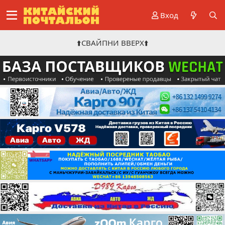
Вход
⬆️СВАЙПНИ ВВЕРХ⬆️