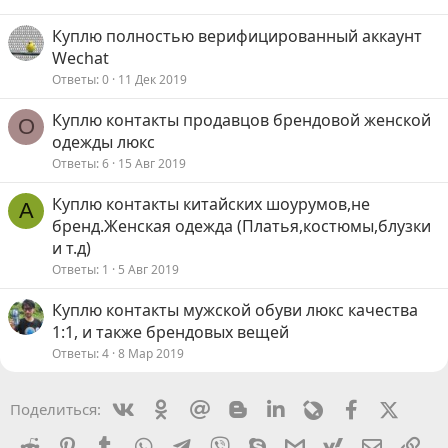
Куплю полностью верифицированный аккаунт
Wechat
Ответы
0
11 Дек 2019
Куплю контакты продавцов брендовой женской
O
одежды люкс
Ответы
6
15 Авг 2019
Куплю контакты китайских шоурумов,не
A
бренд.Женская одежда (Платья,костюмы,блузки
и т.д)
Ответы
1
5 Авг 2019
Куплю контакты мужской обуви люкс качества
1:1, и также брендовых вещей
Ответы
4
8 Мар 2019
Vkontakte
Odnoklassniki
Mail.ru
Blogger
Linkedin
Livejournal
Facebook
X (Twit
Поделиться:
Reddit
Pinterest
Tumblr
WhatsApp
Telegram
Viber
Skype
Gmail
yahoomail
Электро
Сс