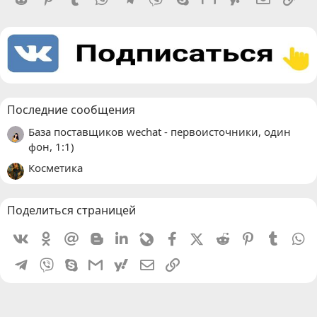
Последние сообщения
База поставщиков wechat - первоисточники, один
фон, 1:1)
Косметика
Поделиться страницей
Vkontakte
Odnoklassniki
Mail.ru
Blogger
Linkedin
Livejournal
Facebook
X (Twitter)
Reddit
Pinterest
Tumblr
W
Telegram
Viber
Skype
Gmail
yahoomail
Электронная почта
Ссылка