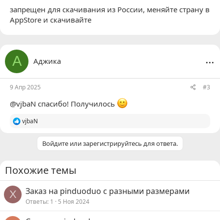
запрещен для скачивания из России, меняйте страну в
AppStore и скачивайте
...
А
Аджика
9 Апр 2025
#3
@vjbaN
спасибо! Получилось
Р
vjbaN
е
а
Войдите или зарегистрируйтесь для ответа.
к
ц
и
и
Похожие темы
:
Заказ на pinduoduo с разными размерами
Х
Ответы
1
5 Ноя 2024