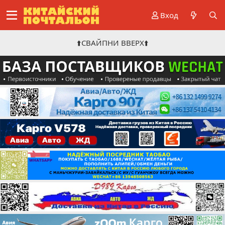
Вход
⬆️СВАЙПНИ ВВЕРХ⬆️