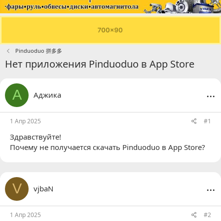
Pinduoduo 拼多多
Нет приложения Pinduoduo в App Store
...
А
Аджика
1 Апр 2025
#1
Здравствуйте!
Почему не получается скачать Pinduoduo в App Store?
...
V
vjbaN
1 Апр 2025
#2