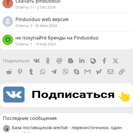
Скачать pinduoduo
T
Ответы
11
2 Окт 2024
Pinduoduo web версия
Ответы
3
26 Июл 2024
не покупайте бренды на Pinduoduo
О
Ответы
1
19 Апр 2024
Vkontakte
Odnoklassniki
Mail.ru
Blogger
Linkedin
Livejournal
Facebook
X (Twit
Поделиться:
Reddit
Pinterest
Tumblr
WhatsApp
Telegram
Viber
Skype
Gmail
yahoomail
Электро
Сс
Последние сообщения
База поставщиков wechat - первоисточники, один