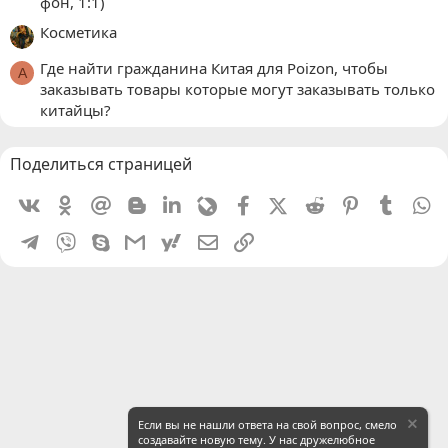
фон, 1:1)
Косметика
Где найти гражданина Китая для Poizon, чтобы
A
заказывать товары которые могут заказывать только
китайцы?
Поделиться страницей
Vkontakte
Odnoklassniki
Mail.ru
Blogger
Linkedin
Livejournal
Facebook
X (Twitter)
Reddit
Pinterest
Tumblr
W
Telegram
Viber
Skype
Gmail
yahoomail
Электронная почта
Ссылка
Если вы не нашли ответа на свой вопрос, смело
создавайте новую тему. У нас дружелюбное